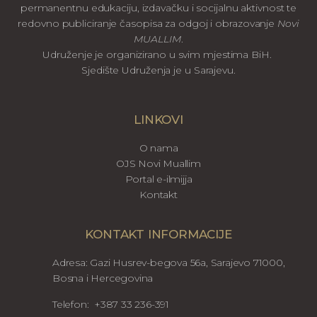
permanentnu edukaciju, izdavačku i socijalnu aktivnost te
redovno publiciranje časopisa za odgoj i obrazovanje
Novi
MUALLIM
.
Udruženje je organizirano u svim mjestima BiH.
Sjedište Udruženja je u Sarajevu.
LINKOVI
O nama
OJS Novi Muallim
Portal e-ilmijja
Kontakt
KONTAKT INFORMACIJE
Adresa: Gazi Husrev-begova 56a, Sarajevo 71000,
Bosna i Hercegovina
Telefon: +387 33 236-391