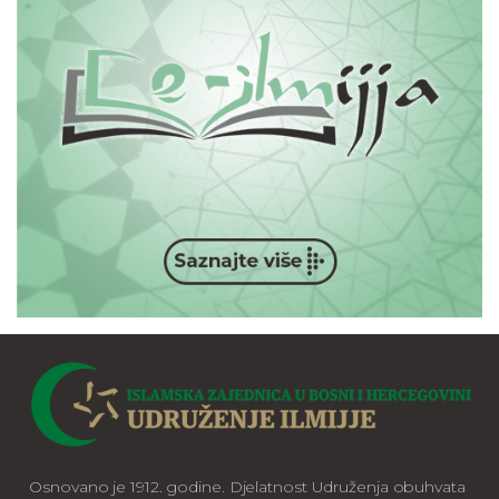
Osnovano je 1912. godine. Djelatnost Udruženja obuhvata