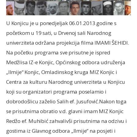
U Konjicu je u ponedjeljak 06.01.2013.godine s
početkom u 19 sati, u Drvenoj sali Narodnog
univerziteta održana projekcija filma IMAMI ŠEHIDI.
Na početku programa sve prisutne je ispred
Medžlisa IZ-e Konjic, Općinskog odbora udruženja
„Ilmije“ Konjic, Omladinskog kruga MIZ Konjic i
Centra za kulturu Narodnog univerziteta u Konjicu
koji su organizatori programa poselamio i
dobrodošlicu zaželio Salih ef. Jusufović.Nakon toga
se prisutnima obratio v.d. glavni imam MIZ Konjic
Redžo ef. Muhibić zahvalivši prisutnima na odzivu i
gostima iz Glavnog odbora „Ilmije“ na posjeti i