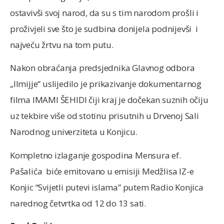
ostavivši svoj narod, da su s tim narodom prošli i
proživjeli sve što je sudbina donijela podnijevši i
najveću žrtvu na tom putu.
Nakon obraćanja predsjednika Glavnog odbora
„Ilmijje“ uslijedilo je prikazivanje dokumentarnog
filma IMAMI ŠEHIDI čiji kraj je dočekan suznih očiju
uz tekbire više od stotinu prisutnih u Drvenoj Sali
Narodnog univerziteta u Konjicu.
Kompletno izlaganje gospodina Mensura ef.
Pašalića biće emitovano u emisiji Medžlisa IZ-e
Konjic “Svijetli putevi islama” putem Radio Konjica
narednog četvrtka od 12 do 13 sati.