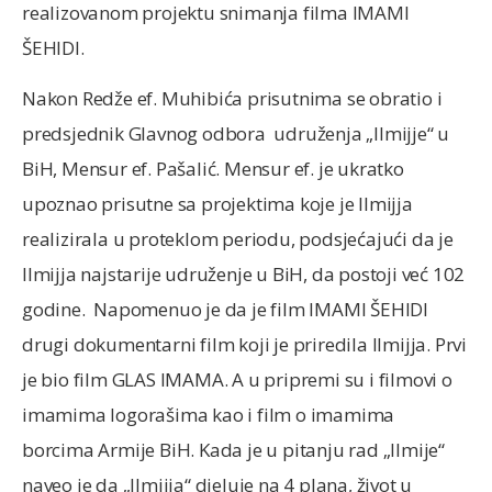
realizovanom projektu snimanja filma IMAMI
ŠEHIDI.
Nakon Redže ef. Muhibića prisutnima se obratio i
predsjednik Glavnog odbora udruženja „Ilmijje“ u
BiH, Mensur ef. Pašalić. Mensur ef. je ukratko
upoznao prisutne sa projektima koje je Ilmijja
realizirala u proteklom periodu, podsjećajući da je
Ilmijja najstarije udruženje u BiH, da postoji već 102
godine. Napomenuo je da je film IMAMI ŠEHIDI
drugi dokumentarni film koji je priredila Ilmijja. Prvi
je bio film GLAS IMAMA. A u pripremi su i filmovi o
imamima logorašima kao i film o imamima
borcima Armije BiH. Kada je u pitanju rad „Ilmije“
naveo je da „Ilmijja“ djeluje na 4 plana, život u