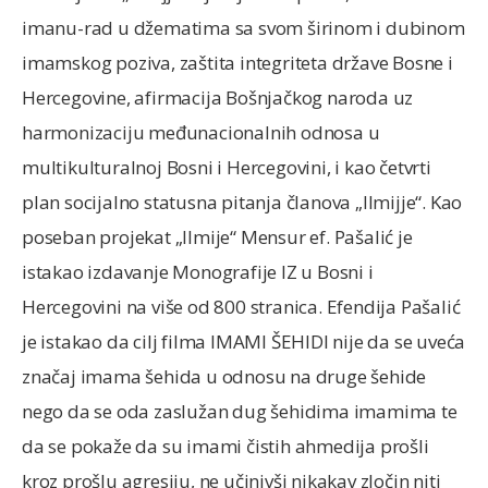
imanu-rad u džematima sa svom širinom i dubinom
imamskog poziva, zaštita integriteta države Bosne i
Hercegovine, afirmacija Bošnjačkog naroda uz
harmonizaciju međunacionalnih odnosa u
multikulturalnoj Bosni i Hercegovini, i kao četvrti
plan socijalno statusna pitanja članova „Ilmijje“. Kao
poseban projekat „Ilmije“ Mensur ef. Pašalić je
istakao izdavanje Monografije IZ u Bosni i
Hercegovini na više od 800 stranica. Efendija Pašalić
je istakao da cilj filma IMAMI ŠEHIDI nije da se uveća
značaj imama šehida u odnosu na druge šehide
nego da se oda zaslužan dug šehidima imamima te
da se pokaže da su imami čistih ahmedija prošli
kroz prošlu agresiju, ne učinivši nikakav zločin niti