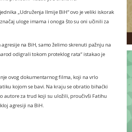
ednika „Udruženja Ilmije BiH“ ovo je veliki iskorak
značaj uloge imama i onoga što su oni učinili za
 agresije na BiH, samo želimo skrenuti pažnju na
narod odigrali tokom proteklog rata“ istakao je
nje ovog dokumentarnog filma, koji na vrlo
atiku kojom se bavi. Na kraju se obratio bihaćki
o autore za trud koji su uložili, proučivši Fatihu
loj agresiji na BiH.