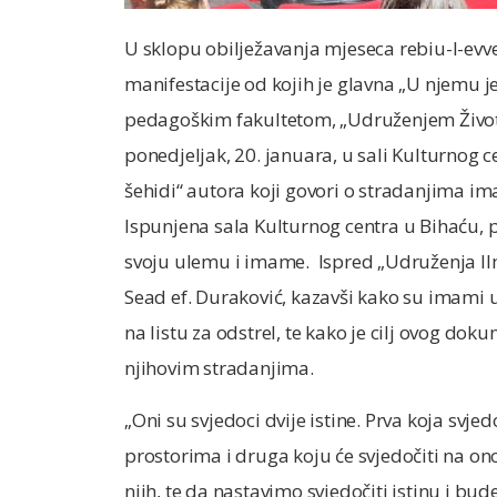
U sklopu obilježavanja mjeseca rebiu-l-evve
manifestacije od kojih je glavna „U njemu j
pedagoškim fakultetom, „Udruženjem Život
ponedjeljak, 20. januara, u sali Kulturnog 
šehidi“ autora koji govori o stradanjima i
Ispunjena sala Kulturnog centra u Bihaću, po
svoju ulemu i imame. Ispred „Udruženja Ilm
Sead ef. Duraković, kazavši kako su imami u 
na listu za odstrel, te kako je cilj ovog do
njihovim stradanjima.
„Oni su svjedoci dvije istine. Prva koja svj
prostorima i druga koju će svjedočiti na o
njih, te da nastavimo svjedočiti istinu i b