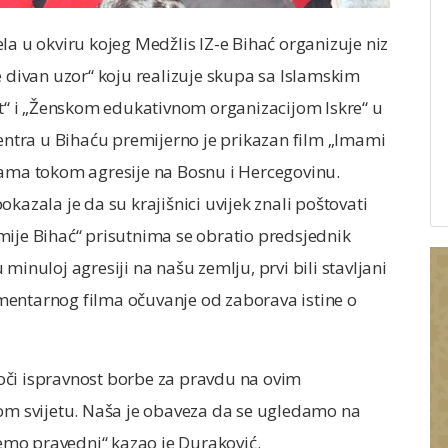
la u okviru kojeg Medžlis IZ-e Bihać organizuje niz
e divan uzor“ koju realizuje skupa sa Islamskim
“ i „Ženskom edukativnom organizacijom Iskre“ u
centra u Bihaću premijerno je prikazan film „Imami
mama tokom agresije na Bosnu i Hercegovinu.
kazala je da su krajišnici uvijek znali poštovati
ije Bihać“ prisutnima se obratio predsjednik
minuloj agresiji na našu zemlju, prvi bili stavljani
kumentarnog filma očuvanje od zaborava istine o
edoči ispravnost borbe za pravdu na ovim
nom svijetu. Naša je obaveza da se ugledamo na
udemo pravedni“ kazao je Duraković.