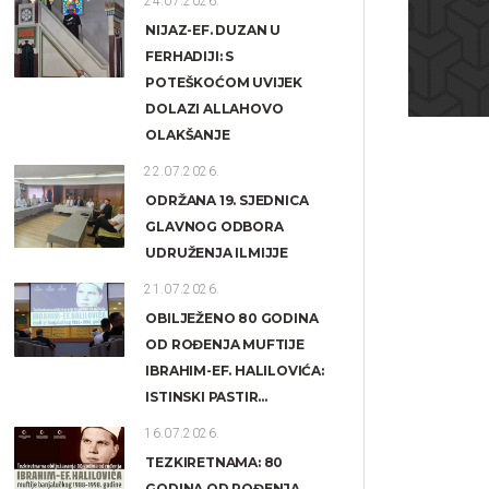
24.07.2026.
NIJAZ-EF. DUZAN U
FERHADIJI: S
POTEŠKOĆOM UVIJEK
DOLAZI ALLAHOVO
OLAKŠANJE
22.07.2026.
ODRŽANA 19. SJEDNICA
GLAVNOG ODBORA
UDRUŽENJA ILMIJJE
21.07.2026.
OBILJEŽENO 80 GODINA
OD ROĐENJA MUFTIJE
IBRAHIM-EF. HALILOVIĆA:
ISTINSKI PASTIR...
16.07.2026.
TEZKIRETNAMA: 80
GODINA OD ROĐENJA