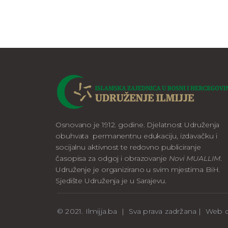
Osnovano je 1912. godine. Djelatnost Udruženja
obuhvata permanentnu edukaciju, izdavačku i
socijalnu aktivnost te redovno publiciranje
časopisa za odgoj i obrazovanje
Novi MUALLIM
.
Udruženje je organizirano u svim mjestima BiH.
Sjedište Udruženja je u Sarajevu.
© 2021. Ilmijja.ba | Sva prava zadržana | We