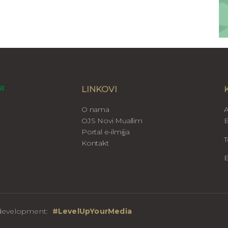
LINKOVI
O nama
A
OJS Novi Muallim
B
Portal e-ilmijja
T
Kontakt
E
b development:
#LevelUpYourMedia