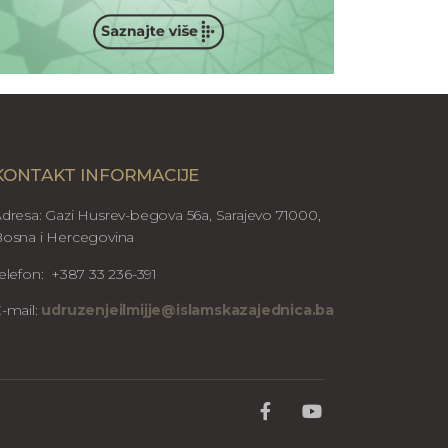
KONTAKT INFORMACIJE
dresa: Gazi Husrev-begova 56a, Sarajevo 71000,
osna i Hercegovina
elefon: +387 33 236-391
-mail:
udruzenjeilmijje@islamskazajednica.ba