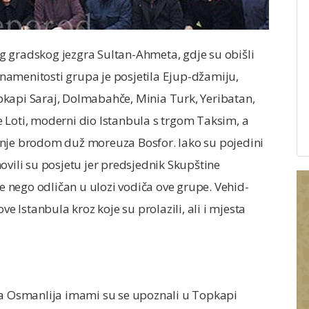
g gradskog jezgra Sultan-Ahmeta, gdje su obišli
namenitosti grupa je posjetila Ejup-džamiju,
pkapi Saraj, Dolmabahče, Minia Turk, Yeribatan,
 Loti, moderni dio Istanbula s trgom Taksim, a
tarenje brodom duž moreuza Bosfor. Iako su pojedini
ovili su posjetu jer predsjednik Skupštine
še nego odličan u ulozi vodiča ove grupe. Vehid-
ve Istanbula kroz koje su prolazili, ali i mjesta
ta Osmanlija imami su se upoznali u Topkapi