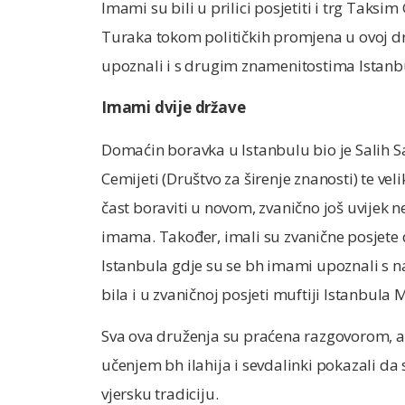
Imami su bili u prilici posjetiti i trg Taksi
Turaka tokom političkih promjena u ovoj d
upoznali i s drugim znamenitostima Istanbu
Imami dvije države
Domaćin boravka u Istanbulu bio je Salih Sa
Cemijeti (Društvo za širenje znanosti) te vel
čast boraviti u novom, zvanično još uvijek
imama. Također, imali su zvanične posjete
Istanbula gdje su se bh imami upoznali s 
bila i u zvaničnoj posjeti muftiji Istanbula 
Sva ova druženja su praćena razgovorom, 
učenjem bh ilahija i sevdalinki pokazali da 
vjersku tradiciju.