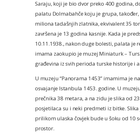
Saraju, koji je bio dvor preko 400 godina, do
palatu Dolmabahče koju je grupa, također, 
miliona tadašnjih zlatnika, ekvivalent 35 to
završena je 13 godina kasnije. Kada je pred
10.11.1938., nakon duge bolesti, palata je
imama zaokupio je muzej Miniaturk – Tursk
građevina iz svih perioda turske historije i a
U muzeju “Panorama 1453” imamima je na je
osvajanje Istanbula 1453. godine. U muzeju 
prečnika 38 metara, a na zidu je slika od 2
posjetilaca su i neki predmeti iz bitke. Slik
prilikom ulaska čovjek bude u šoku od 10 s
prostor.