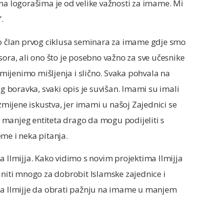
ma logorašima je od velike važnosti za imame. Mi
.
io član prvog ciklusa seminara za imame gdje smo
sora, ali ono što je posebno važno za sve učesnike
ijenimo mišljenja i slično. Svaka pohvala na
og boravka, svaki opis je suvišan. Imami su imali
ijene iskustva, jer imami u našoj Zajednici se
 manjeg entiteta drago da mogu podijeliti s
me i neka pitanja.
a Ilmijja. Kako vidimo s novim projektima Ilmijja
initi mnogo za dobrobit Islamske zajednice i
eba Ilmijje da obrati pažnju na imame u manjem