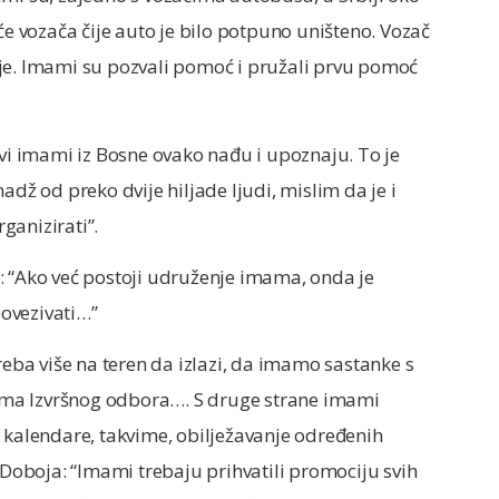
će vozača čije auto je bilo potpuno uništeno. Vozač
je. Imami su pozvali pomoć i pružali prvu pomoć
svi imami iz Bosne ovako nađu i upoznaju. To je
adž od preko dvije hiljade ljudi, mislim da je i
ganizirati”.
: “Ako već postoji udruženje imama, onda je
ovezivati…”
reba više na teren da izlazi, da imamo sastanke s
ma Izvršnog odbora…. S druge strane imami
 kalendare, takvime, obilježavanje određenih
z Doboja: “Imami trebaju prihvatili promociju svih