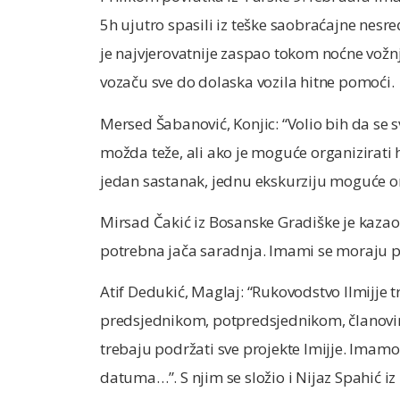
5h ujutro spasili iz teške saobraćajne nesre
je najvjerovatnije zaspao tokom noćne vožn
vozaču sve do dolaska vozila hitne pomoći.
Mersed Šabanović, Konjic: “Volio bih da se 
možda teže, ali ako je moguće organizirati h
jedan sastanak, jednu ekskurziju moguće or
Mirsad Čakić iz Bosanske Gradiške je kazao
potrebna jača saradnja. Imami se moraju p
Atif Dedukić, Maglaj: “Rukovodstvo Ilmijje t
predsjednikom, potpredsjednikom, članovi
trebaju podržati sve projekte Imijje. Imamo
datuma…”. S njim se složio i Nijaz Spahić i