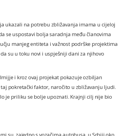
a ukazali na potrebu zbližavanja imama u cijeloj
e, da se uspostavi bolja saradnja među članovima
učju manjeg entiteta i važnost podrške projektima
 da su u toku novi i uspješniji dani za njihovo
mijje i kroz ovaj projekat pokazuje ozbiljan
aj pokretački faktor, naročito u zbližavanju ljudi.
e priliku se bolje upoznati. Krajnji cilj nije bio
ami su, zajedno s vozačima autobusa, u Srbiji oko