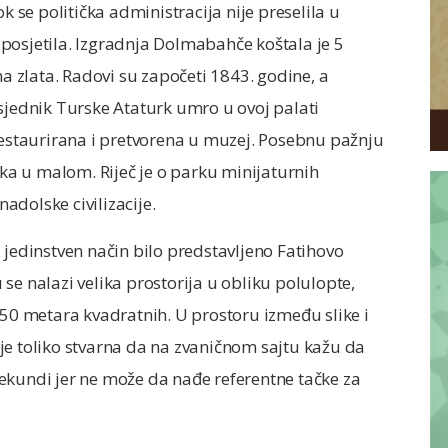
k se politička administracija nije preselila u
posjetila. Izgradnja Dolmabahče koštala je 5
na zlata. Radovi su započeti 1843. godine, a
sjednik Turske Ataturk umro u ovoj palati
 restaurirana i pretvorena u muzej. Posebnu pažnju
a u malom. Riječ je o parku minijaturnih
nadolske civilizacije.
dinstven način bilo predstavljeno Fatihovo
se nalazi velika prostorija u obliku polulopte,
350 metara kvadratnih. U prostoru između slike i
a je toliko stvarna da na zvaničnom sajtu kažu da
ekundi jer ne može da nađe referentne tačke za