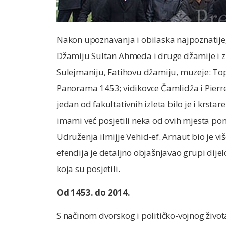
Nakon upoznavanja i obilaska najpoznatije
Džamiju Sultan Ahmeda i druge džamije i z
Sulejmaniju, Fatihovu džamiju, muzeje: To
Panorama 1453; vidikovce Čamlidža i Pierre
jedan od fakultativnih izleta bilo je i krs
imami već posjetili neka od ovih mjesta pon
Udruženja ilmijje Vehid-ef. Arnaut bio je vi
efendija je detaljno objašnjavao grupi dijelo
koja su posjetili.
Od 1453. do 2014.
S načinom dvorskog i političko-vojnog živo