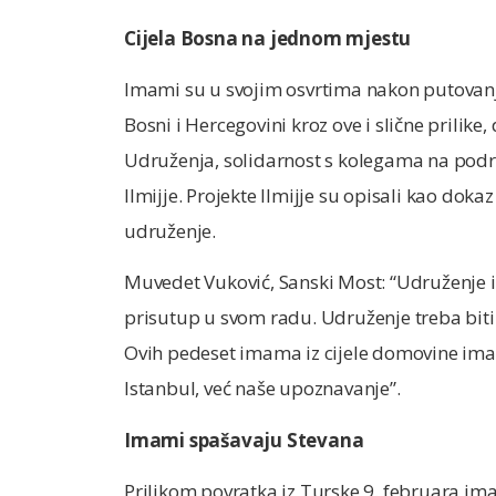
Cijela Bosna na jednom mjestu
Imami su u svojim osvrtima nakon putovanj
Bosni i Hercegovini kroz ove i slične prilik
Udruženja, solidarnost s kolegama na podr
Ilmijje. Projekte Ilmijje su opisali kao dokaz
udruženje.
Muvedet Vuković, Sanski Most: “Udruženje il
prisutup u svom radu. Udruženje treba biti t
Ovih pedeset imama iz cijele domovine imalo j
Istanbul, već naše upoznavanje”.
Imami spašavaju Stevana
Prilikom povratka iz Turske 9. februara im