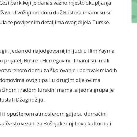
m Gezi park koji je danas važno mjesto okupljanja
ržavi. U vožnji brodom duž Bosfora imami su se
la te povijesnim detaljima ovog dijela Turske.
gir, jedan od najodgovornijih ljudi u Ilim Yayma
iki prijatelj Bosne i Hercegovine. Imami su imali
 neotvorenom domu za školovanje i boravak mladih
 domovima ovog tipa i u drugim dijelovima
načinom i radom turskih imama, a jedna grupa je
Mustafi Džagridžiju.
ali i opuštenom atmosferom gdje su domaćini
su čvrsto vezani za Bošnjake i njihovu kulturnu i