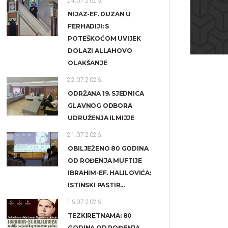
24.07.2026.
NIJAZ-EF. DUZAN U
FERHADIJI: S
POTEŠKOĆOM UVIJEK
DOLAZI ALLAHOVO
OLAKŠANJE
22.07.2026.
ODRŽANA 19. SJEDNICA
GLAVNOG ODBORA
UDRUŽENJA ILMIJJE
21.07.2026.
OBILJEŽENO 80 GODINA
OD ROĐENJA MUFTIJE
IBRAHIM-EF. HALILOVIĆA:
ISTINSKI PASTIR...
16.07.2026.
TEZKIRETNAMA: 80
GODINA OD ROĐENJA