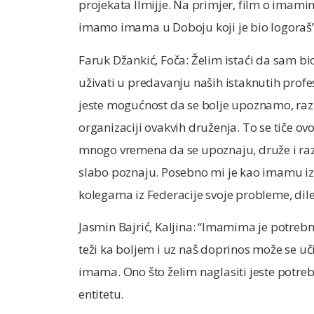
projekata Ilmijje. Na primjer, film o imami
imamo imama u Doboju koji je bio logoraš”
Faruk Džankić, Foča: Želim istaći da sam b
uživati u predavanju naših istaknutih profe
jeste mogućnost da se bolje upoznamo, razm
organizaciji ovakvih druženja. To se tiče ov
mnogo vremena da se upoznaju, druže i razm
slabo poznaju. Posebno mi je kao imamu iz
kolegama iz Federacije svoje probleme, dile
Jasmin Bajrić, Kaljina: “Imamima je potrebn
teži ka boljem i uz naš doprinos može se uč
imama. Ono što želim naglasiti jeste potr
entitetu.