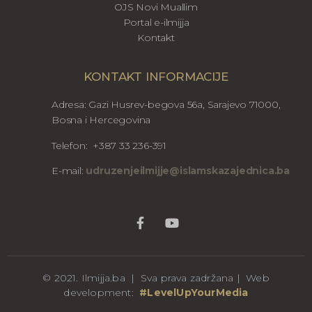
OJS Novi Muallim
Portal e-ilmijja
Kontakt
KONTAKT INFORMACIJE
Adresa: Gazi Husrev-begova 56a, Sarajevo 71000,
Bosna i Hercegovina
Telefon: +387 33 236-391
E-mail:
udruzenjeilmijje@islamskazajednica.ba
© 2021. Ilmijja.ba | Sva prava zadržana | Web
development:
#LevelUpYourMedia