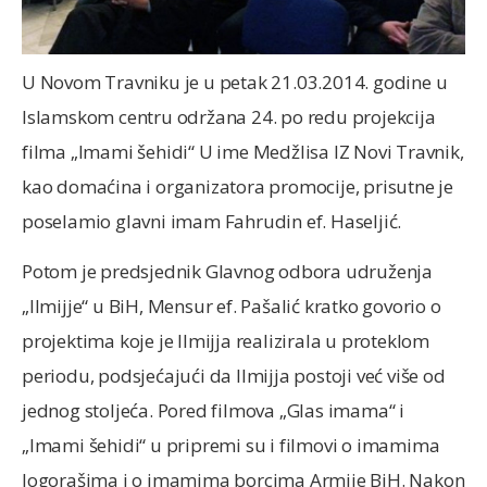
U Novom Travniku je u petak 21.03.2014. godine u
Islamskom centru održana 24. po redu projekcija
filma „Imami šehidi“ U ime Medžlisa IZ Novi Travnik,
kao domaćina i organizatora promocije, prisutne je
poselamio glavni imam Fahrudin ef. Haseljić.
Potom je predsjednik Glavnog odbora udruženja
„Ilmijje“ u BiH, Mensur ef. Pašalić kratko govorio o
projektima koje je Ilmijja realizirala u proteklom
periodu, podsjećajući da Ilmijja postoji već više od
jednog stoljeća. Pored filmova „Glas imama“ i
„Imami šehidi“ u pripremi su i filmovi o imamima
logorašima i o imamima borcima Armije BiH. Nakon