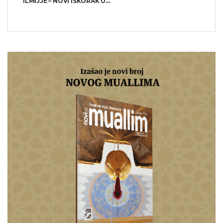
ILMIJJE – NOVI ISKORAK U...