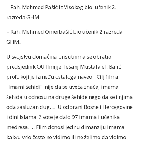
– Rah. Mehmed Pašić iz Visokog bio učenik 2.
razreda GHM.
– Rah. Mehmed Omerbašić bio učenik 2 razreda
GHM..
U svojstvu domaćina prisutnima se obratio
predsjednik OU Ilmijje Tešanj Mustafa ef. Balić
prof., koji je između ostaloga naveo: „Cilj filma
„Imami šehidi“ nije da se uveća značaj imama
šehida u odnosu na druge šehide nego da se i njima
oda zaslužan dug…. U odbrani Bosne i Hercegovine
i dini islama živote je dalo 97 imama i učenika
medresa. … Film donosi jednu dimanziju imama
kakvu vrlo često ne vidimo ili ne želimo da vidimo.