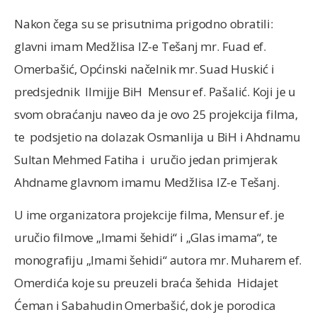
Nakon čega su se prisutnima prigodno obratili:
glavni imam Medžlisa IZ-e Tešanj mr. Fuad ef.
Omerbašić, Općinski načelnik mr. Suad Huskić i
predsjednik Ilmijje BiH Mensur ef. Pašalić. Koji je u
svom obraćanju naveo da je ovo 25 projekcija filma,
te podsjetio na dolazak Osmanlija u BiH i Ahdnamu
Sultan Mehmed Fatiha i uručio jedan primjerak
Ahdname glavnom imamu Medžlisa IZ-e Tešanj.
U ime organizatora projekcije filma, Mensur ef. je
uručio filmove „Imami šehidi“ i „Glas imama“, te
monografiju „Imami šehidi“ autora mr. Muharem ef.
Omerdića koje su preuzeli braća šehida Hidajet
Ćeman i Sabahudin Omerbašić, dok je porodica