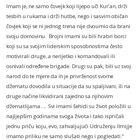
Imam je, ne samo čovejk koji lijepo uči Kur'an, drži
tesbih u rukama i drži hutbe, nego i sasvim običan
čovjek koji se ni jednog trena nije dvoumio da brani
svoju domovinu. Brojni imami su bili hrabri borci
koji su sa svojim liderskim sposobnostima često
motivirali druge, a nerijetko i komandovali ili
osnivali određene brigade. Drugi su pak, bili uz svoj
narod do te mjere da ih je privrženost svome
džematu dovodila u situacije da su spaljivani, ili na
druge načine likvidirani zajedno sa njihovim
džematlijama…. Svi imami šehidi su život položili u
najljepšim godinama svoga života i tako ispričali
jednu priču koju, evo, zahvaljujući Udruženju Ilmijje
imamo priliku ne samo slušati nego i pogledati.“