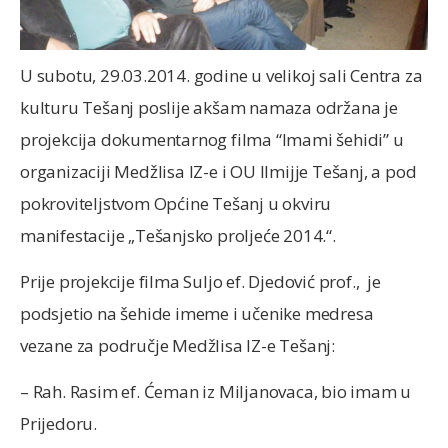
U subotu, 29.03.2014. godine u velikoj sali Centra za
kulturu Tešanj poslije akšam namaza održana je
projekcija dokumentarnog filma “Imami šehidi” u
organizaciji Medžlisa IZ-e i OU Ilmijje Tešanj, a pod
pokroviteljstvom Općine Tešanj u okviru
manifestacije „Tešanjsko proljeće 2014.“.
Prije projekcije filma Suljo ef. Djedović prof., je
podsjetio na šehide imeme i učenike medresa
vezane za područje Medžlisa IZ-e Tešanj:
– Rah. Rasim ef. Ćeman iz Miljanovaca, bio imam u
Prijedoru.