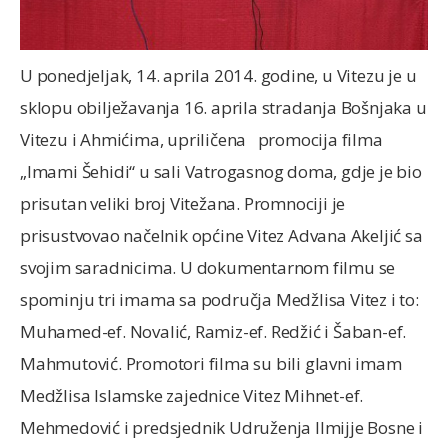
U ponedjeljak, 14. aprila 2014. godine, u Vitezu je u
sklopu obilježavanja 16. aprila stradanja Bošnjaka u
Vitezu i Ahmićima, upriličena promocija filma
„Imami Šehidi“ u sali Vatrogasnog doma, gdje je bio
prisutan veliki broj Vitežana. Promnociji je
prisustvovao načelnik općine Vitez Advana Akeljić sa
svojim saradnicima. U dokumentarnom filmu se
spominju tri imama sa područja Medžlisa Vitez i to:
Muhamed-ef. Novalić, Ramiz-ef. Redžić i Šaban-ef.
Mahmutović. Promotori filma su bili glavni imam
Medžlisa Islamske zajednice Vitez Mihnet-ef.
Mehmedović i predsjednik Udruženja Ilmijje Bosne i