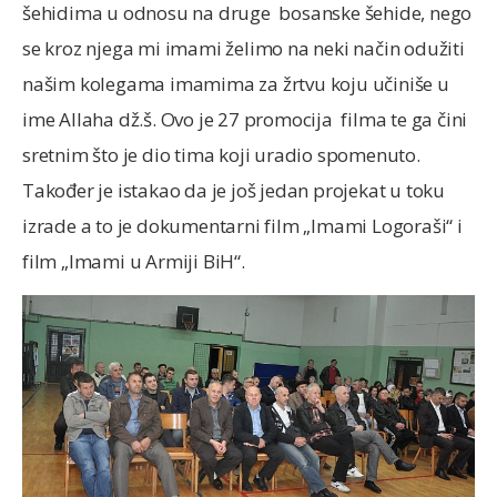
šehidima u odnosu na druge bosanske šehide, nego
se kroz njega mi imami želimo na neki način odužiti
našim kolegama imamima za žrtvu koju učiniše u
ime Allaha dž.š. Ovo je 27 promocija filma te ga čini
sretnim što je dio tima koji uradio spomenuto.
Također je istakao da je još jedan projekat u toku
izrade a to je dokumentarni film „Imami Logoraši“ i
film „Imami u Armiji BiH“.