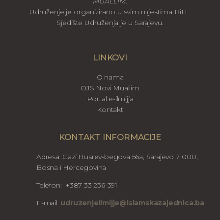
MUALLIM
.
Udruženje je organizirano u svim mjestima BiH.
Sjedište Udruženja je u Sarajevu.
LINKOVI
O nama
OJS Novi Muallim
Portal e-ilmijja
Kontakt
KONTAKT INFORMACIJE
Adresa: Gazi Husrev-begova 56a, Sarajevo 71000,
Bosna i Hercegovina
Telefon: +387 33 236-391
E-mail:
udruzenjeilmijje@islamskazajednica.ba