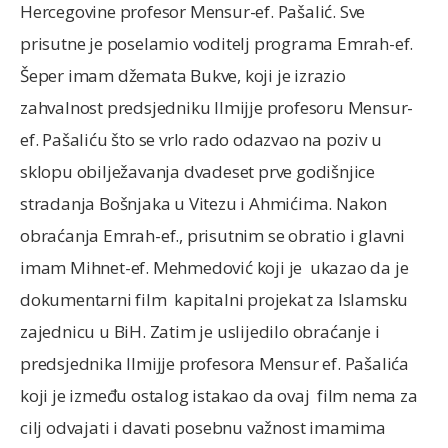
Hercegovine profesor Mensur-ef. Pašalić. Sve
prisutne je poselamio voditelj programa Emrah-ef.
Šeper imam džemata Bukve, koji je izrazio
zahvalnost predsjedniku Ilmijje profesoru Mensur-
ef. Pašaliću što se vrlo rado odazvao na poziv u
sklopu obilježavanja dvadeset prve godišnjice
stradanja Bošnjaka u Vitezu i Ahmićima. Nakon
obraćanja Emrah-ef., prisutnim se obratio i glavni
imam Mihnet-ef. Mehmedović koji je ukazao da je
dokumentarni film kapitalni projekat za Islamsku
zajednicu u BiH. Zatim je uslijedilo obraćanje i
predsjednika Ilmijje profesora Mensur ef. Pašalića
koji je između ostalog istakao da ovaj film nema za
cilj odvajati i davati posebnu važnost imamima