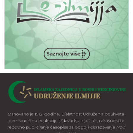
Osnovano je 1912. godine. Djelatnost Udruženja obuhvata
permanentnu edukaciju, izdavačku i socijalnu aktivnost te
redovno publiciranje časopisa za odgoj i obrazovanje
Novi