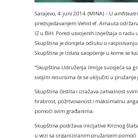
Sarajevo, 4. juni 2014. (MINA) – U amfitea
predsjedavanjem Vehid ef. Arnauta održana
IZ u BiH. Pored usvojenih izvještaja o radu
Skupština je donijela odluku o raspisivanj
Skupština je izdala saopćenje u kome se ka
“Skupština Udruženja ilmijje suosjeća sa 
svojim resursima će se uključiti u pružanj
Skupština čestita i izražava zahvalnost svim
hrabrost, požrtvovanost i maksimalnu angaž
pomoći svim građanima.
Skupština podržava inicijative Kriznog štab
u vezi sa organiziranim pružanjem pomoći i