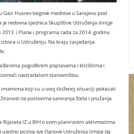
tru Gazi Husrev-begove medrese u Sarajevu pod
 je redovna sjednica Skupštine Udruženja ilmijje
 u 2013. i Plana i programa rada za 2014. godinu
u izbora u Udruženju. Na kraju zasjedanja
že:
građanima pogođenim poplavama i klizištima i
e pomoći nastradalom stanovništvu.
 imamima koji su u ovoj složenoj situaciji pokazali
iranost na poslovima saniranja šteta i pružanja
a Rijaseta IZ u BIH o svim planiranim aktivnostima
 ujedno poziva sve članove Udruženja ilmijje da