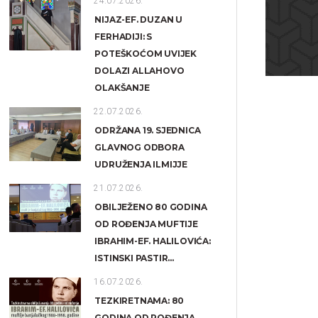
24.07.2026.
NIJAZ-EF. DUZAN U
FERHADIJI: S
POTEŠKOĆOM UVIJEK
DOLAZI ALLAHOVO
OLAKŠANJE
22.07.2026.
ODRŽANA 19. SJEDNICA
GLAVNOG ODBORA
UDRUŽENJA ILMIJJE
21.07.2026.
OBILJEŽENO 80 GODINA
OD ROĐENJA MUFTIJE
IBRAHIM-EF. HALILOVIĆA:
ISTINSKI PASTIR...
16.07.2026.
TEZKIRETNAMA: 80
GODINA OD ROĐENJA