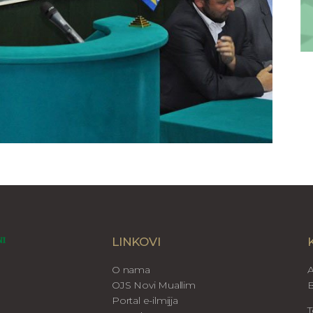
LINKOVI
O nama
A
OJS Novi Muallim
B
Portal e-ilmijja
T