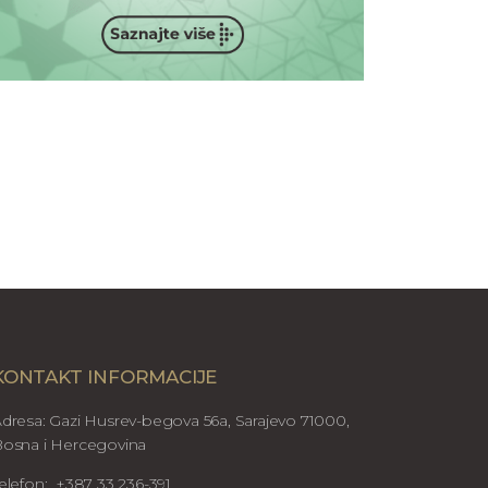
KONTAKT INFORMACIJE
dresa: Gazi Husrev-begova 56a, Sarajevo 71000,
osna i Hercegovina
elefon: +387 33 236-391