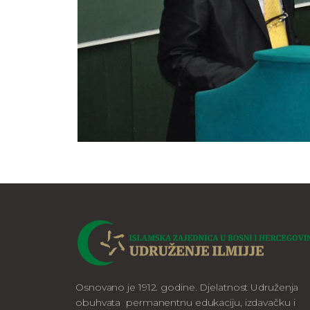
Osnovano je 1912. godine. Djelatnost Udruženja
obuhvata permanentnu edukaciju, izdavačku i