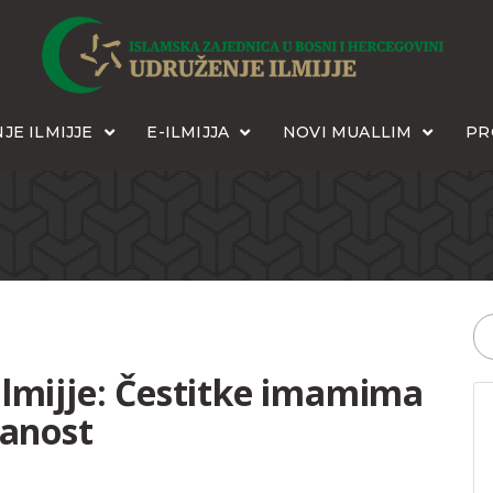
JE ILMIJJE
E-ILMIJJA
NOVI MUALLIM
PR
ilmijje: Čestitke imamima
vanost