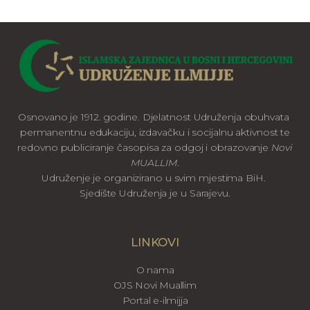
Osnovano je 1912. godine. Djelatnost Udruženja obuhvata
permanentnu edukaciju, izdavačku i socijalnu aktivnost te
redovno publiciranje časopisa za odgoj i obrazovanje
Novi
MUALLIM
.
Udruženje je organizirano u svim mjestima BiH.
Sjedište Udruženja je u Sarajevu.
LINKOVI
O nama
OJS Novi Muallim
Portal e-ilmijja