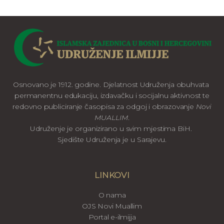
Osnovano je 1912. godine. Djelatnost Udruženja obuhvata
permanentnu edukaciju, izdavačku i socijalnu aktivnost te
redovno publiciranje časopisa za odgoj i obrazovanje
Novi
MUALLIM
.
Udruženje je organizirano u svim mjestima BiH.
Sjedište Udruženja je u Sarajevu.
LINKOVI
O nama
OJS Novi Muallim
Portal e-ilmijja