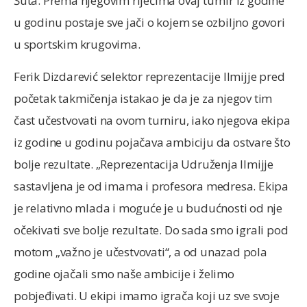
Šuta. Prema njegovim riječima ovaj turnir iz godine
u godinu postaje sve jači o kojem se ozbiljno govori
u sportskim krugovima.
Ferik Dizdarević selektor reprezentacije Ilmijje pred
početak takmičenja istakao je da je za njegov tim
čast učestvovati na ovom turniru, iako njegova ekipa
iz godine u godinu pojačava ambiciju da ostvare što
bolje rezultate. „Reprezentacija Udruženja Ilmijje
sastavljena je od imama i profesora medresa. Ekipa
je relativno mlada i moguće je u budućnosti od nje
očekivati sve bolje rezultate. Do sada smo igrali pod
motom „važno je učestvovati“, a od unazad pola
godine ojačali smo naše ambicije i želimo
pobjeđivati. U ekipi imamo igrača koji uz sve svoje