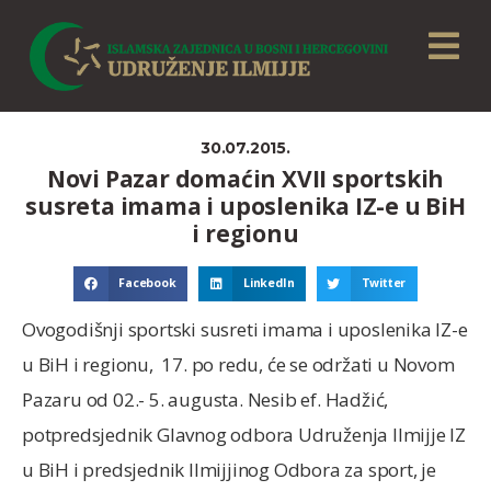
30.07.2015.
Novi Pazar domaćin XVII sportskih
susreta imama i uposlenika IZ-e u BiH
i regionu
Facebook
LinkedIn
Twitter
Ovogodišnji sportski susreti imama i uposlenika IZ-e
u BiH i regionu, 17. po redu, će se održati u Novom
Pazaru od 02.- 5. augusta. Nesib ef. Hadžić,
potpredsjednik Glavnog odbora Udruženja Ilmijje IZ
u BiH i predsjednik Ilmijjinog Odbora za sport, je