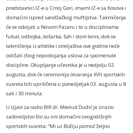
predstavnici IZ-e u Crnoj Gori, imami IZ-e sa Kosova i
domaćini ispred sandžačkog muftijstva. Takmičenja
će se odvijati u Novom Pazaru i to u disciplinama
futsal, odbojka, košarka, šah i stoni tenis, dok se
takmičenja iz atletike i streljaštva ove godine neće
održati zbog nepostojanja uslova za spomenute
discipline. Okupljanje učesnika je u nedjelju 02.
augusta, dok će ceremonija otvaranja XVII sportskih
susreta biti upriličena u ponedjeljak 03. augusta u 8
sati i 30 minuta.
U izjavi za radio BIR dr. Mevlud Dudić je izrazio
zadovoljstvo što su oni domaćini ovogodišnjih
sportskih susreta: “Mi uz Božiju pomoć željno