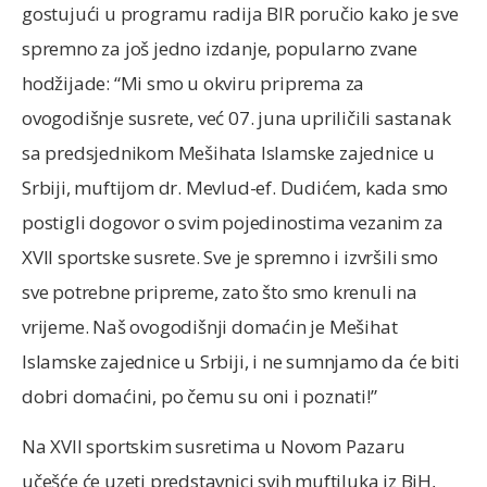
gostujući u programu radija BIR poručio kako je sve
spremno za još jedno izdanje, popularno zvane
hodžijade: “Mi smo u okviru priprema za
ovogodišnje susrete, već 07. juna upriličili sastanak
sa predsjednikom Mešihata Islamske zajednice u
Srbiji, muftijom dr. Mevlud-ef. Dudićem, kada smo
postigli dogovor o svim pojedinostima vezanim za
XVII sportske susrete. Sve je spremno i izvršili smo
sve potrebne pripreme, zato što smo krenuli na
vrijeme. Naš ovogodišnji domaćin je Mešihat
Islamske zajednice u Srbiji, i ne sumnjamo da će biti
dobri domaćini, po čemu su oni i poznati!”
Na XVII sportskim susretima u Novom Pazaru
učešće će uzeti predstavnici svih muftiluka iz BiH,