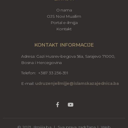
O nama
OJS Novi Muallim
Portal e-ilmijja
Kontakt
KONTAKT INFORMACIJE
Adresa: Gazi Husrev-begova 56a, Sarajevo 71000,
Bosna i Hercegovina
Telefon: +387 33 236-391
E-mail:
udruzenjeilmijje@islamskazajednica.ba
© 2021. Ilmijja.ba | Sva prava zadržana | Web