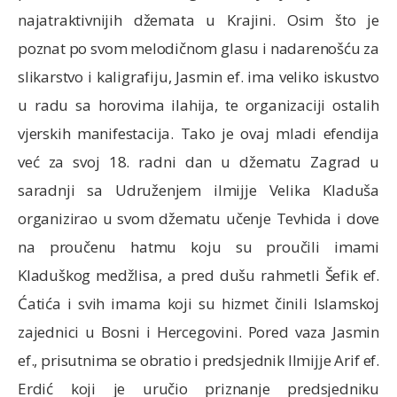
najatraktivnijih džemata u Krajini. Osim što je
poznat po svom melodičnom glasu i nadarenošću za
slikarstvo i kaligrafiju, Jasmin ef. ima veliko iskustvo
u radu sa horovima ilahija, te organizaciji ostalih
vjerskih manifestacija. Tako je ovaj mladi efendija
već za svoj 18. radni dan u džematu Zagrad u
saradnji sa Udruženjem ilmijje Velika Kladuša
organizirao u svom džematu učenje Tevhida i dove
na proučenu hatmu koju su proučili imami
Kladuškog medžlisa, a pred dušu rahmetli Šefik ef.
Ćatića i svih imama koji su hizmet činili Islamskoj
zajednici u Bosni i Hercegovini. Pored vaza Jasmin
ef., prisutnima se obratio i predsjednik Ilmijje Arif ef.
Erdić koji je uručio priznanje predsjedniku