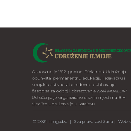
Osnovano je 1912. godine. Djelatnost Udruženja
obuhvata permanentnu edukaciju, izdavačku i
socijalnu aktivnost te redovno publiciranje
časopisa za odgoj i obrazovanje
Novi MUALLIM
.
Udruženje je organizirano u svim mjestima BiH.
Sjedište Udruženja je u Sarajevu.
© 2021. Ilmijja.ba | Sva prava zadržana | We