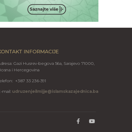
KONTAKT INFORMACIJE
dresa: Gazi Husrev-begova 56a, Sarajevo 71000,
osna i Hercegovina
elefon: +387 33 236-391
-mail:
udruzenjeilmijje@islamskazajednica.ba