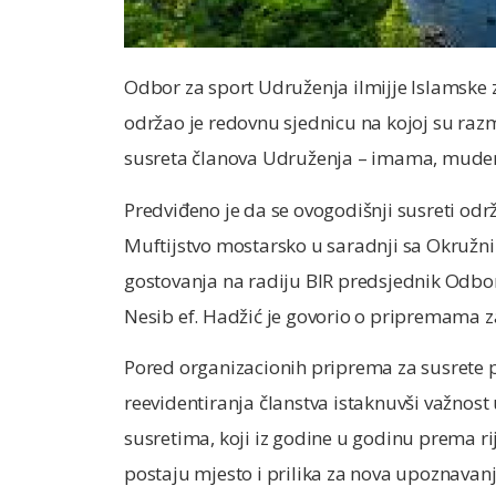
Odbor za sport Udruženja ilmijje Islamske
održao je redovnu sjednicu na kojoj su raz
susreta članova Udruženja – imama, muderr
Predviđeno je da se ovogodišnji susreti od
Muftijstvo mostarsko u saradnji sa Okružn
gostovanja na radiju BIR predsjednik Odbor
Nesib ef. Hadžić je govorio o pripremama z
Pored organizacionih priprema za susrete 
reevidentiranja članstva istaknuvši važnost
susretima, koji iz godine u godinu prema r
postaju mjesto i prilika za nova upoznavan