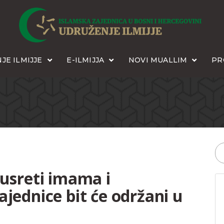
JE ILMIJJE
E-ILMIJJA
NOVI MUALLIM
PR
susreti imama i
jednice bit će održani u