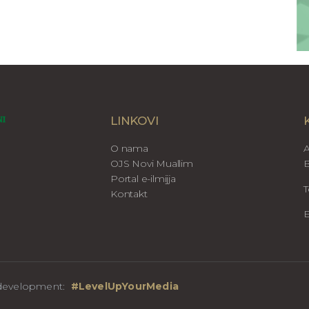
LINKOVI
O nama
A
OJS Novi Muallim
B
Portal e-ilmijja
T
Kontakt
E
b development:
#LevelUpYourMedia