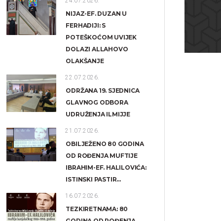
24.07.2026.
NIJAZ-EF. DUZAN U
FERHADIJI: S
POTEŠKOĆOM UVIJEK
DOLAZI ALLAHOVO
OLAKŠANJE
22.07.2026.
ODRŽANA 19. SJEDNICA
GLAVNOG ODBORA
UDRUŽENJA ILMIJJE
21.07.2026.
OBILJEŽENO 80 GODINA
OD ROĐENJA MUFTIJE
IBRAHIM-EF. HALILOVIĆA:
ISTINSKI PASTIR...
16.07.2026.
TEZKIRETNAMA: 80
GODINA OD ROĐENJA