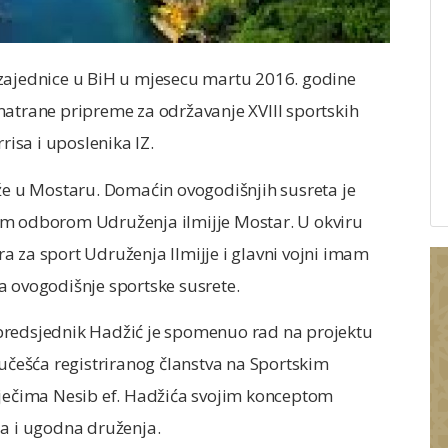
 zajednice u BiH u mjesecu martu 2016. godine
matrane pripreme za održavanje XVIII sportskih
isa i uposlenika IZ.
rže u Mostaru. Domaćin ovogodišnjih susreta je
im odborom Udruženja ilmijje Mostar. U okviru
a za sport Udruženja Ilmijje i glavni vojni imam
a ovogodišnje sportske susrete.
predsjednik Hadžić je spomenuo rad na projektu
 učešća registriranog članstva na Sportskim
iječima Nesib ef. Hadžića svojim konceptom
ja i ugodna druženja.