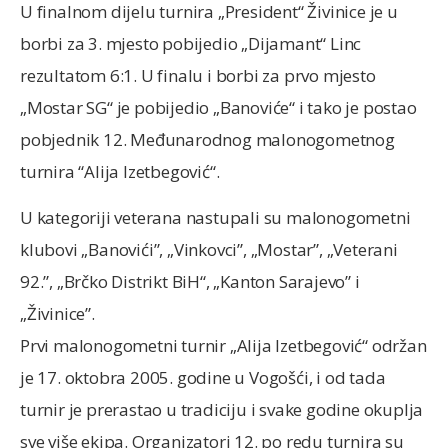
U finalnom dijelu turnira „President“ Živinice je u
borbi za 3. mjesto pobijedio „Dijamant“ Linc
rezultatom 6:1. U finalu i borbi za prvo mjesto
„Mostar SG“ je pobijedio „Banoviće“ i tako je postao
pobjednik 12. Međunarodnog malonogometnog
turnira “Alija Izetbegović“.
U kategoriji veterana nastupali su malonogometni
klubovi „Banovići”, „Vinkovci”, „Mostar”, „Veterani
92.”, „Brčko Distrikt BiH“, „Kanton Sarajevo” i
„Živinice”.
Prvi malonogometni turnir „Alija Izetbegović“ održan
je 17. oktobra 2005. godine u Vogošći, i od tada
turnir je prerastao u tradiciju i svake godine okuplja
sve više ekipa. Organizatori 12. po redu turnira su