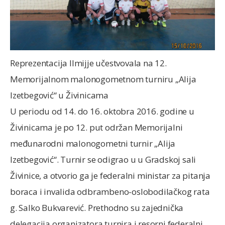
Reprezentacija Ilmijje učestvovala na 12.
Memorijalnom malonogometnom turniru „Alija
Izetbegović“ u Živinicama
U periodu od 14. do 16. oktobra 2016. godine u
Živinicama je po 12. put održan Memorijalni
međunarodni malonogometni turnir „Alija
Izetbegović“. Turnir se odigrao u u Gradskoj sali
Živinice, a otvorio ga je federalni ministar za pitanja
boraca i invalida odbrambeno-oslobodilačkog rata
g. Salko Bukvarević. Prethodno su zajednička
delegacija organizatora turnira i resorni federalni