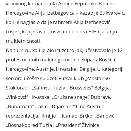
vrhovnog komandanta Armije Republike Bosne i
Hercegovine Aliju Izetbegovića – kazao je Bukvarević,
koji je naglasio da je rahmetli Alija Izetbegović
čovjek, koji je život posvetio borbi za BiH i jačanju
multietničnosti.
Na turniru, koji je bio izuzetno jak, učestvovalo je 12
profesionalnih malonogometnih ekipa iz Bosne i
Hercegovine, Austrije, Hrvatske i Belgije. U kategoriji
seniora učešće su uzeli Futsal klub „Mostar SG
Staklorad“, „Salines“ Tuzla, „Brusseles“ Belgija,
„Vinkovci” Hrvatska, „Oružane snage” Dubrave,
„Bubamara” Cazin, „Dijamant” Linc-Austrija,
reprezentacija „Ilmijje”, „Klanac” Brčko, „Banovići”,
„Bosnakopred Tuzla i „President” Živinice.