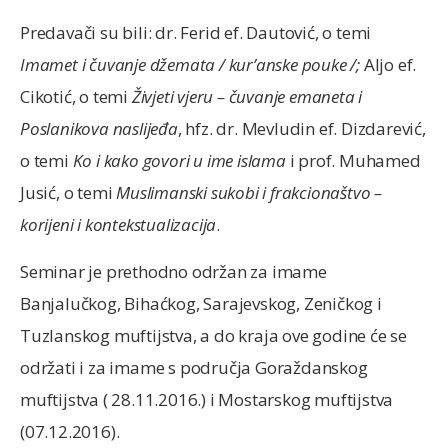
Predavači su bili: dr. Ferid ef. Dautović, o temi
Imamet i čuvanje džemata / kur’anske pouke /;
Aljo ef.
Cikotić, o temi
Živjeti vjeru – čuvanje emaneta i
Poslanikova naslijeđa
, hfz. dr. Mevludin ef. Dizdarević,
o temi
Ko i kako govori u ime islama
i prof. Muhamed
Jusić, o temi
Muslimanski sukobi i frakcionaštvo –
korijeni i kontekstualizacija
.
Seminar je prethodno održan za imame
Banjalučkog, Bihaćkog, Sarajevskog, Zeničkog i
Tuzlanskog muftijstva, a do kraja ove godine će se
održati i za imame s područja Goraždanskog
muftijstva ( 28.11.2016.) i Mostarskog muftijstva
(07.12.2016).