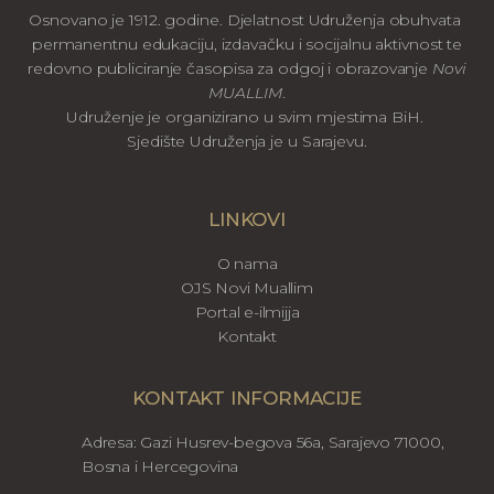
Osnovano je 1912. godine. Djelatnost Udruženja obuhvata
permanentnu edukaciju, izdavačku i socijalnu aktivnost te
redovno publiciranje časopisa za odgoj i obrazovanje
Novi
MUALLIM
.
Udruženje je organizirano u svim mjestima BiH.
Sjedište Udruženja je u Sarajevu.
LINKOVI
O nama
OJS Novi Muallim
Portal e-ilmijja
Kontakt
KONTAKT INFORMACIJE
Adresa: Gazi Husrev-begova 56a, Sarajevo 71000,
Bosna i Hercegovina