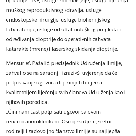
oplodnje – IVF, usluge embriologije, usluge liječenja
muškog reproduktivnog zdravlja, usluge
endoskopske hirurgije, usluge biohemijskog
laboratorija, usluge od oftalmološkog pregleda i
određivanja dioptrije do operativnih zahvata
katarakte (mrene) i laserskog skidanja dioptrije.
Mensur ef. Pašalić, predsjednik Udruženja Ilmijje,
zahvalio se na saradnji, izrazivši uvjerenje da će
potpisivanje ugovora doprinijeti boljem i
kvalitetnijem liječenju svih članova Udruženja kao i
njihovih porodica.
„Čini nam čast potpisati ugovor sa ovom
renomiranomklinikom. Osmijesi djece, sretni
roditelji i zadovoljno članstvo Ilmijje su najljepša