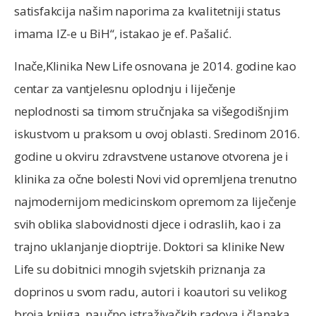
satisfakcija našim naporima za kvalitetniji status
imama IZ-e u BiH“, istakao je ef. Pašalić.
Inače,Klinika New Life osnovana je 2014. godine kao
centar za vantjelesnu oplodnju i liječenje
neplodnosti sa timom stručnjaka sa višegodišnjim
iskustvom u praksom u ovoj oblasti. Sredinom 2016.
godine u okviru zdravstvene ustanove otvorena je i
klinika za očne bolesti Novi vid opremljena trenutno
najmodernijom medicinskom opremom za liječenje
svih oblika slabovidnosti djece i odraslih, kao i za
trajno uklanjanje dioptrije. Doktori sa klinike New
Life su dobitnici mnogih svjetskih priznanja za
doprinos u svom radu, autori i koautori su velikog
broja knjiga, naučno istraživačkih radova i članaka.