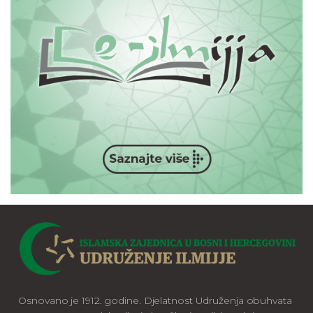
Osnovano je 1912. godine. Djelatnost Udruženja obuhvata