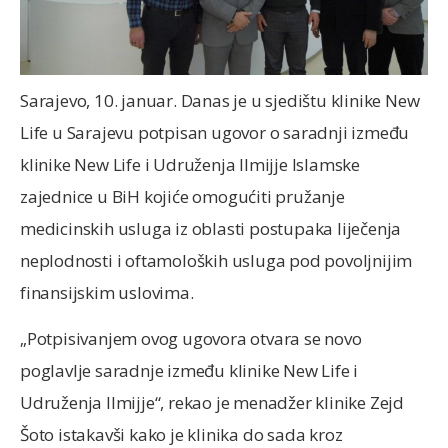
Sarajevo, 10. januar. Danas je u sjedištu klinike New
Life u Sarajevu potpisan ugovor o saradnji između
klinike New Life i Udruženja Ilmijje Islamske
zajednice u BiH kojiće omogućiti pružanje
medicinskih usluga iz oblasti postupaka liječenja
neplodnosti i oftamoloških usluga pod povoljnijim
finansijskim uslovima.
„Potpisivanjem ovog ugovora otvara se novo
poglavlje saradnje između klinike New Life i
Udruženja Ilmijje“, rekao je menadžer klinike Zejd
Šoto istakavši kako je klinika do sada kroz