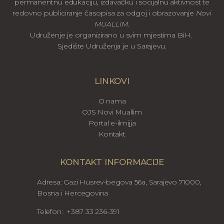
permanentnu edukaciju, izdavačku i socijalnu aktivnost te
redovno publiciranje časopisa za odgoj i obrazovanje
Novi
MUALLIM
.
Udruženje je organizirano u svim mjestima BiH.
Sjedište Udruženja je u Sarajevu.
LINKOVI
O nama
OJS Novi Muallim
Portal e-ilmijja
Kontakt
KONTAKT INFORMACIJE
Adresa: Gazi Husrev-begova 56a, Sarajevo 71000,
Bosna i Hercegovina
Telefon: +387 33 236-391