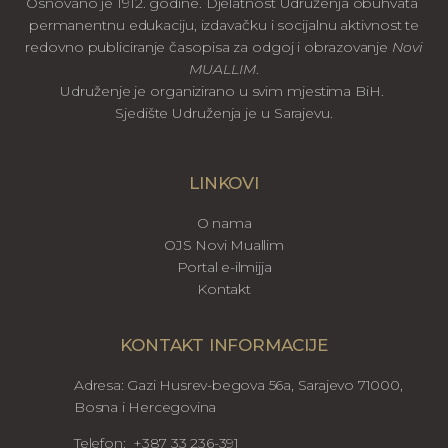
Osnovano je 1912. godine. Djelatnost Udruženja obuhvata
permanentnu edukaciju, izdavačku i socijalnu aktivnost te
redovno publiciranje časopisa za odgoj i obrazovanje
Novi
MUALLIM
.
Udruženje je organizirano u svim mjestima BiH.
Sjedište Udruženja je u Sarajevu.
LINKOVI
O nama
OJS Novi Muallim
Portal e-ilmijja
Kontakt
KONTAKT INFORMACIJE
Adresa: Gazi Husrev-begova 56a, Sarajevo 71000,
Bosna i Hercegovina
Telefon: +387 33 236-391