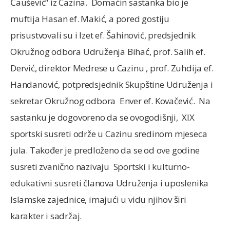
Čaušević“ iz Cazina. Domaćin sastanka bio je
muftija Hasan ef. Makić, a pored gostiju
prisustvovali su i Izet ef. Šahinović, predsjednik
Okružnog odbora Udruženja Bihać, prof. Salih ef.
Dervić, direktor Medrese u Cazinu , prof. Zuhdija ef.
Handanović, potpredsjednik Skupštine Udruženja i
sekretar Okružnog odbora Enver ef. Kovačević. Na
sastanku je dogovoreno da se ovogodišnji, XIX
sportski susreti održe u Cazinu sredinom mjeseca
jula. Također je predloženo da se od ove godine
susreti zvanično nazivaju Sportski i kulturno-
edukativni susreti članova Udruženja i uposlenika
Islamske zajednice, imajući u vidu njihov širi
karakter i sadržaj.