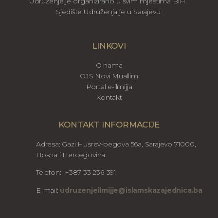
Udruženje je organizirano u svim mjestima BiH.
Sjedište Udruženja je u Sarajevu.
LINKOVI
O nama
OJS Novi Muallim
Portal e-ilmijja
Kontakt
KONTAKT INFORMACIJE
Adresa: Gazi Husrev-begova 56a, Sarajevo 71000,
Bosna i Hercegovina
Telefon: +387 33 236-391
E-mail:
udruzenjeilmijje@islamskazajednica.ba