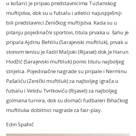
u košarci je pripao predstavnicima Tuzlanskog
muftijstva, dok su u futsalu i atletici najuspješniji
bili predstavnici Zeničkog muftijstva. Kada su u
pitanju pojedinačni sportovi, titula prvaka u šahu je
pripala Ajdinu Behlilu (Sarajevski muftiluk), prvak u
stonom tenisu je Fadil Maljoki (Rijaset) dok je Harun
Hodžić (Sarajevski muftiluk) ponio titulu najboljeg
strijelca. Pojedinačne nagrade su pripale i Nerminu
Pašaliću (Zenički muftiluk) za najboljeg igrača u
futsalu i Velidu Tvrtkoviću (Rijaset) za najboljeg
golmana turnira, dok su domaći fudbaleri Bihaćkog
muftiluka dobitnici nagrade za fair-play.
Edin Spahić