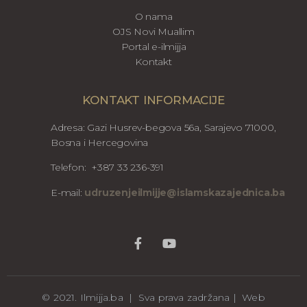
O nama
OJS Novi Muallim
Portal e-ilmijja
Kontakt
KONTAKT INFORMACIJE
Adresa: Gazi Husrev-begova 56a, Sarajevo 71000,
Bosna i Hercegovina
Telefon: +387 33 236-391
E-mail:
udruzenjeilmijje@islamskazajednica.ba
© 2021. Ilmijja.ba | Sva prava zadržana | Web