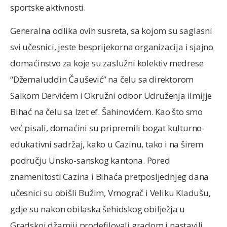
sportske aktivnosti.
Generalna odlika ovih susreta, sa kojom su saglasni
svi učesnici, jeste besprijekorna organizacija i sjajno
domaćinstvo za koje su zaslužni kolektiv medrese
“Džemaluddin Čaušević” na čelu sa direktorom
Salkom Dervićem i Okružni odbor Udruženja ilmijje
Bihać na čelu sa Izet ef. Šahinovićem. Kao što smo
već pisali, domaćini su pripremili bogat kulturno-
edukativni sadržaj, kako u Cazinu, tako i na širem
području Unsko-sanskog kantona. Pored
znamenitosti Cazina i Bihaća pretposljednjeg dana
učesnici su obišli Bužim, Vrnograč i Veliku Kladušu,
gdje su nakon obilaska šehidskog obilježja u
Gradskoj džamiji prodefilovali gradom i nastavili