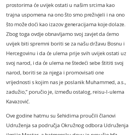
prostorima će uvijek ostati u našim srcima kao
trajna uspomena na ono što smo preživjeli i na ono
što može doći kao izazov generacijama koje dolaze.
Zbog toga ovdje obnavljamo svoj zavjet da ćemo
uvijek biti spremni boriti se za našu državu Bosnu i
Hercegovinu i da će ulema prije svih uvijek ostati uz
svoj narod, i da će ulema ne štedeći sebe štititi svoj
narod, boriti se za njega i promovisati one
vrijednosti s kojim nas je poslanik Muhammed, a.s.,
zadužio,” poručio je, između ostalog, reisu-l-ulema
Kavazović.
Ove godine hatmu su šehidima proučili članovi
Udruženja sa područja Okružnog odbora Udruženja
ilmijje Mostar, a hatmensku dovu je proučio hfz.