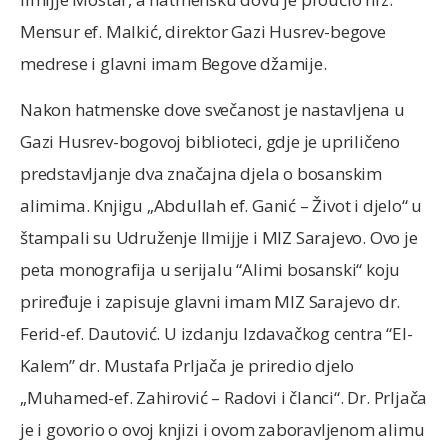
Mensur ef. Malkić, direktor Gazi Husrev-begove
medrese i glavni imam Begove džamije.
Nakon hatmenske dove svečanost je nastavljena u
Gazi Husrev-bogovoj biblioteci, gdje je upriličeno
predstavljanje dva značajna djela o bosanskim
alimima. Knjigu „Abdullah ef. Ganić – Život i djelo“ u
štampali su Udruženje Ilmijje i MIZ Sarajevo. Ovo je
peta monografija u serijalu “Alimi bosanski“ koju
priređuje i zapisuje glavni imam MIZ Sarajevo dr.
Ferid-ef. Dautović. U izdanju Izdavačkog centra “El-
Kalem” dr. Mustafa Prljača je priredio djelo
„Muhamed-ef. Zahirović – Radovi i članci“. Dr. Prljača
je i govorio o ovoj knjizi i ovom zaboravljenom alimu