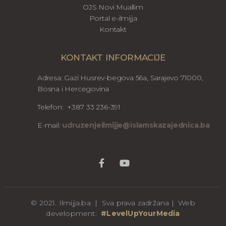
OJS Novi Muallim
Portal e-ilmijja
Kontakt
KONTAKT INFORMACIJE
Adresa: Gazi Husrev-begova 56a, Sarajevo 71000,
Bosna i Hercegovina
Telefon: +387 33 236-391
E-mail:
udruzenjeilmijje@islamskazajednica.ba
© 2021. Ilmijja.ba | Sva prava zadržana | Web
development:
#LevelUpYourMedia