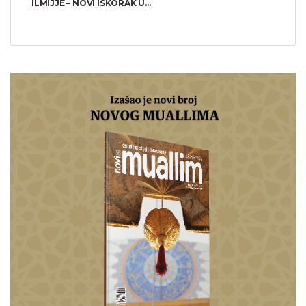
ILMIJJE – NOVI ISKORAK U...