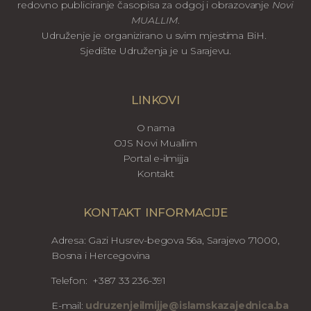
redovno publiciranje časopisa za odgoj i obrazovanje
Novi
MUALLIM
.
Udruženje je organizirano u svim mjestima BiH.
Sjedište Udruženja je u Sarajevu.
LINKOVI
O nama
OJS Novi Muallim
Portal e-ilmijja
Kontakt
KONTAKT INFORMACIJE
Adresa: Gazi Husrev-begova 56a, Sarajevo 71000,
Bosna i Hercegovina
Telefon: +387 33 236-391
E-mail:
udruzenjeilmijje@islamskazajednica.ba