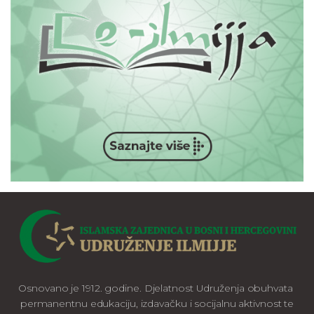
Osnovano je 1912. godine. Djelatnost Udruženja obuhvata
permanentnu edukaciju, izdavačku i socijalnu aktivnost te