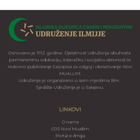
Osnovano je 1912. godine. Djelatnost Udruženja obuhvata
permanentnu edukaciju, izdavačku i socijalnu aktivnost te
redovno publiciranje časopisa za odgoj i obrazovanje
Novi
MUALLIM
.
Udruženje je organizirano u svim mjestima BiH.
Sjedište Udruženja je u Sarajevu.
LINKOVI
O nama
OJS Novi Muallim
Portal e-ilmijja