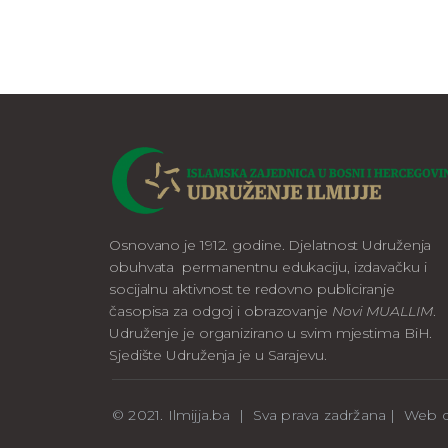
Osnovano je 1912. godine. Djelatnost Udruženja
obuhvata permanentnu edukaciju, izdavačku i
socijalnu aktivnost te redovno publiciranje
časopisa za odgoj i obrazovanje
Novi MUALLIM
.
Udruženje je organizirano u svim mjestima BiH.
Sjedište Udruženja je u Sarajevu.
© 2021. Ilmijja.ba | Sva prava zadržana | We