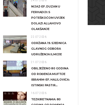
24.07.2026.
NIJAZ-EF. DUZAN U
FERHADIJI: S
POTEŠKOĆOM UVIJEK
DOLAZI ALLAHOVO
OLAKŠANJE
22.07.2026.
ODRŽANA 19. SJEDNICA
GLAVNOG ODBORA
UDRUŽENJA ILMIJJE
21.07.2026.
OBILJEŽENO 80 GODINA
OD ROĐENJA MUFTIJE
IBRAHIM-EF. HALILOVIĆA:
ISTINSKI PASTIR...
16.07.2026.
TEZKIRETNAMA: 80
GODINA OD ROĐENJA