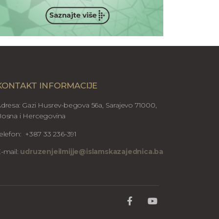
KONTAKT INFORMACIJE
dresa: Gazi Husrev-begova 56a, Sarajevo 71000,
osna i Hercegovina
elefon: +387 33 236-391
-mail:
udruzenjeilmijje@islamskazajednica.ba