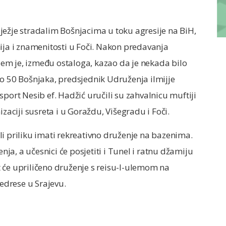
ježje stradalim Bošnjacima u toku agresije na BiH,
ija i znamenitosti u Foči. Nakon predavanja
ojem je, između ostaloga, kazao da je nekada bilo
ko 50 Bošnjaka, predsjednik Udruženja ilmijje
port Nesib ef. Hadžić uručili su zahvalnicu muftiji
zaciji susreta i u Goraždu, Višegradu i Foči.
i priliku imati rekreativno druženje na bazenima.
a, a učesnici će posjetiti i Tunel i ratnu džamiju
 će upriličeno druženje s reisu-l-ulemom na
drese u Srajevu.