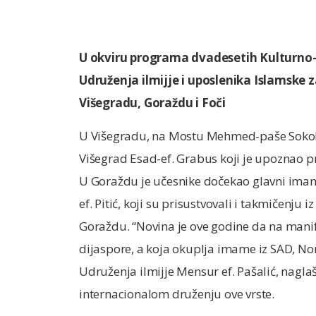
U okviru programa
dvadesetih Kulturno-
Udruženja ilmijje i uposlenika Islamske z
Višegradu, Goraždu i Foči
U Višegradu, na Mostu Mehmed-paše Sokol
Višegrad Esad-ef. Grabus koji je upoznao p
U Goraždu je učesnike dočekao glavni imam 
ef. Pitić, koji su prisustvovali i takmičenju
Goraždu. “Novina je ove godine da na manife
dijaspore, a koja okuplja imame iz SAD, Nor
Udruženja ilmijje Mensur ef. Pašalić, nagla
internacionalom druženju ove vrste.