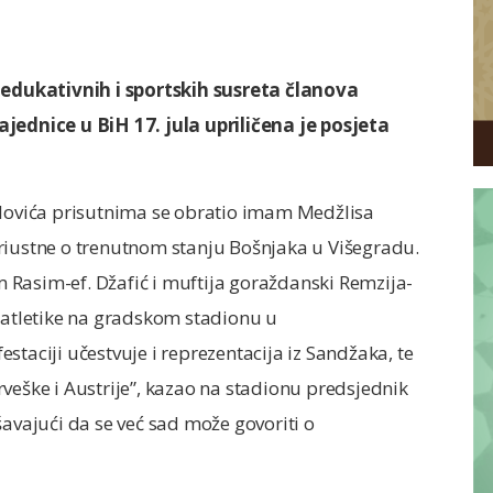
edukativnih i sportskih susreta članova
ajednice u BiH 17. jula upriličena je posjeta
ovića prisutnima se obratio imam Medžlisa
riustne o trenutnom stanju Bošnjaka u Višegradu.
Rasim-ef. Džafić i muftija goraždanski Remzija-
 iz atletike na gradskom stadionu u
staciji učestvuje i reprezentacija iz Sandžaka, te
veške i Austrije”, kazao na stadionu predsjednik
šavajući da se već sad može govoriti o