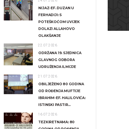
24.07.2026.
NIJAZ-EF. DUZAN U
FERHADIJI: S
POTEŠKOĆOM UVIJEK
DOLAZI ALLAHOVO
OLAKŠANJE
22.07.2026.
ODRŽANA 19. SJEDNICA
GLAVNOG ODBORA
UDRUŽENJA ILMIJJE
21.07.2026.
OBILJEŽENO 80 GODINA
OD ROĐENJA MUFTIJE
IBRAHIM-EF. HALILOVIĆA:
ISTINSKI PASTIR...
16.07.2026.
TEZKIRETNAMA: 80
GODINA OD ROĐENJA