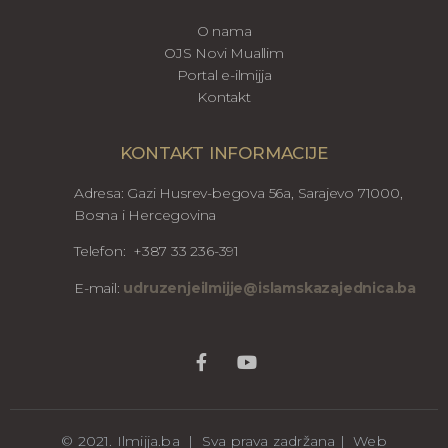
O nama
OJS Novi Muallim
Portal e-ilmijja
Kontakt
KONTAKT INFORMACIJE
Adresa: Gazi Husrev-begova 56a, Sarajevo 71000,
Bosna i Hercegovina
Telefon: +387 33 236-391
E-mail:
udruzenjeilmijje@islamskazajednica.ba
© 2021. Ilmijja.ba | Sva prava zadržana | Web