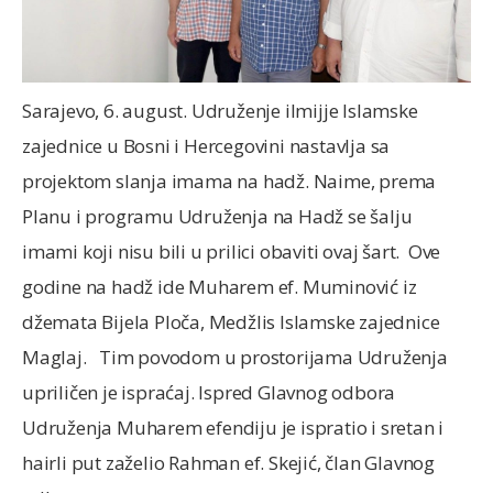
Sarajevo, 6. august. Udruženje ilmijje Islamske
zajednice u Bosni i Hercegovini nastavlja sa
projektom slanja imama na hadž.
Naime, prema
Planu i programu Udruženja na Hadž se šalju
imami koji nisu bili u prilici obaviti ovaj šart. Ove
godine na hadž ide Muharem ef. Muminović iz
džemata Bijela Ploča, Medžlis Islamske zajednice
Maglaj. Tim povodom u prostorijama Udruženja
upriličen je ispraćaj. Ispred Glavnog odbora
Udruženja Muharem efendiju je ispratio i sretan i
hairli put zaželio Rahman ef. Skejić, član Glavnog