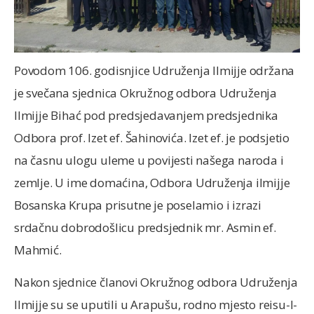
Povodom 106. godisnjice Udruženja Ilmijje održana
je svečana sjednica Okružnog odbora Udruženja
Ilmijje Bihać pod predsjedavanjem predsjednika
Odbora prof. Izet ef. Šahinovića. Izet ef. je podsjetio
na časnu ulogu uleme u povijesti našega naroda i
zemlje. U ime domaćina, Odbora Udruženja ilmijje
Bosanska Krupa prisutne je poselamio i izrazi
srdačnu dobrodošlicu predsjednik mr. Asmin ef.
Mahmić.
Nakon sjednice članovi Okružnog odbora Udruženja
Ilmijje su se uputili u Arapušu, rodno mjesto reisu-l-