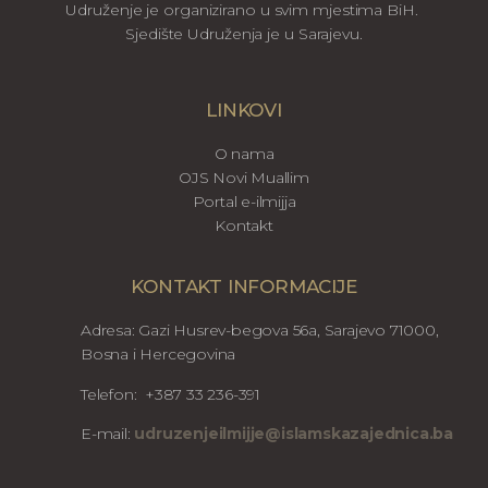
Udruženje je organizirano u svim mjestima BiH.
Sjedište Udruženja je u Sarajevu.
LINKOVI
O nama
OJS Novi Muallim
Portal e-ilmijja
Kontakt
KONTAKT INFORMACIJE
Adresa: Gazi Husrev-begova 56a, Sarajevo 71000,
Bosna i Hercegovina
Telefon: +387 33 236-391
E-mail:
udruzenjeilmijje@islamskazajednica.ba