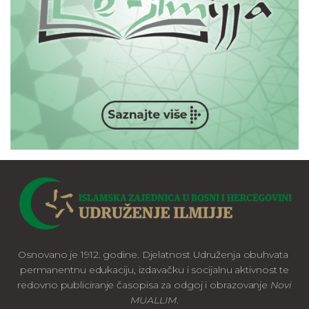
Osnovano je 1912. godine. Djelatnost Udruženja obuhvata
permanentnu edukaciju, izdavačku i socijalnu aktivnost te
redovno publiciranje časopisa za odgoj i obrazovanje
Novi
MUALLIM
.