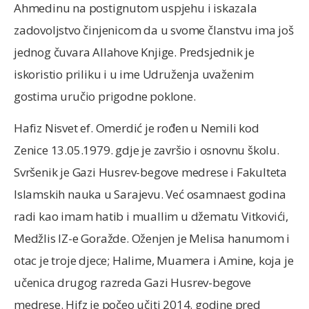
Ahmedinu na postignutom uspjehu i iskazala
zadovoljstvo činjenicom da u svome članstvu ima još
jednog čuvara Allahove Knjige. Predsjednik je
iskoristio priliku i u ime Udruženja uvaženim
gostima uručio prigodne poklone.
Hafiz Nisvet ef. Omerdić je rođen u Nemili kod
Zenice 13.05.1979. gdje je završio i osnovnu školu.
Svršenik je Gazi Husrev-begove medrese i Fakulteta
Islamskih nauka u Sarajevu. Već osamnaest godina
radi kao imam hatib i muallim u džematu Vitkovići,
Medžlis IZ-e Goražde. Oženjen je Melisa hanumom i
otac je troje djece; Halime, Muamera i Amine, koja je
učenica drugog razreda Gazi Husrev-begove
medrese. Hifz je počeo učiti 2014. godine pred