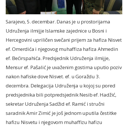
Sarajevo, 5. decembar. Danas je u prostorijama
Udruženja ilmijje Islamske zajednice u Bosni i
Hercegovini upriličen svečani prijem za hafiza Nisvet
ef. Omerdića i njegovog muhaffiza hafiza Ahmedin
ef. Bećirspahića. Predsjednik Udruženja ilmijje,
Mensur ef. Pašalić je uvaženim gostima uputio poziv
nakon hafiske dove Nisvet. ef. u Goraždu 3.
decembra. Delegacija Udruženja u kojoj su pored
predsjednika bili potpredsjednik Nesib ef. Hadžić,
sekretar Udruženja Sadžid ef. Ramić i stručni
saradnik Amir Zimić je još jednom uputila čestitke
hafizu Nisvetu i njegovom muhaffizu hafizu