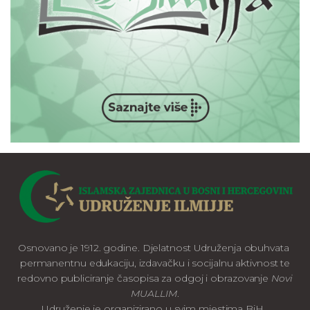
Osnovano je 1912. godine. Djelatnost Udruženja obuhvata
permanentnu edukaciju, izdavačku i socijalnu aktivnost te
redovno publiciranje časopisa za odgoj i obrazovanje
Novi
MUALLIM
.
Udruženje je organizirano u svim mjestima BiH.