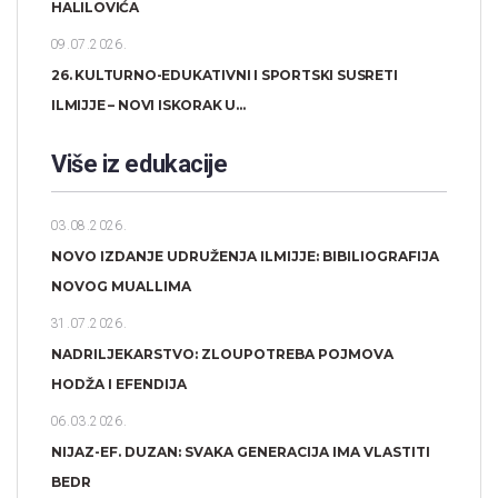
HALILOVIĆA
09.07.2026.
26. KULTURNO-EDUKATIVNI I SPORTSKI SUSRETI
ILMIJJE – NOVI ISKORAK U...
Više iz edukacije
03.08.2026.
NOVO IZDANJE UDRUŽENJA ILMIJJE: BIBILIOGRAFIJA
NOVOG MUALLIMA
31.07.2026.
NADRILJEKARSTVO: ZLOUPOTREBA POJMOVA
HODŽA I EFENDIJA
06.03.2026.
NIJAZ-EF. DUZAN: SVAKA GENERACIJA IMA VLASTITI
BEDR