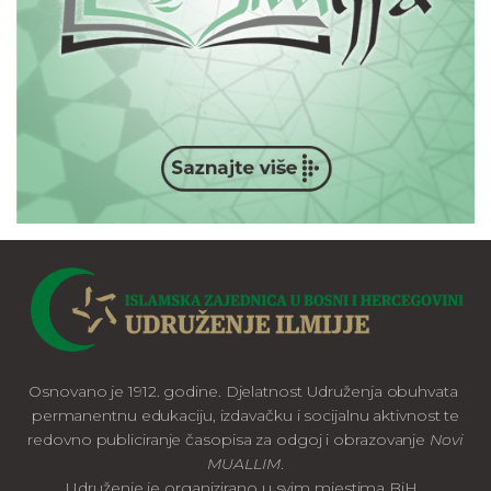
Osnovano je 1912. godine. Djelatnost Udruženja obuhvata
permanentnu edukaciju, izdavačku i socijalnu aktivnost te
redovno publiciranje časopisa za odgoj i obrazovanje
Novi
MUALLIM
.
Udruženje je organizirano u svim mjestima BiH.