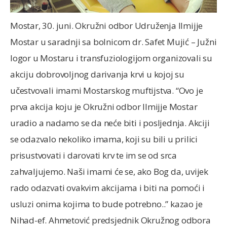
Mostar, 30. juni. Okružni odbor Udruženja Ilmijje
Mostar u saradnji sa bolnicom dr. Safet Mujić – Južni
logor u Mostaru i transfuziologijom organizovali su
akciju dobrovoljnog darivanja krvi u kojoj su
učestvovali imami Mostarskog muftijstva. “Ovo je
prva akcija koju je Okružni odbor Ilmijje Mostar
uradio a nadamo se da neće biti i posljednja. Akciji
se odazvalo nekoliko imama, koji su bili u prilici
prisustvovati i darovati krv te im se od srca
zahvaljujemo. Naši imami će se, ako Bog da, uvijek
rado odazvati ovakvim akcijama i biti na pomoći i
usluzi onima kojima to bude potrebno..” kazao je
Nihad-ef. Ahmetović predsjednik Okružnog odbora