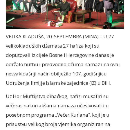
VELIKA KLADUŠA, 20. SEPTEMBRA (MINA) – U 27
velikokladuških džemata 27 hafiza koji su
doputovali iz cijele Bosne i Hercegovine danas je
održalo hutbu i predvodilo džuma namaz i na ovaj
nesvakidašnji način obilježilo 107. godišnjicu
Udruženja Ilmijje Islamske zajednice (IZ) u BiH.
Uz Hor Muftijstva bihaćkog, hafizi musafiri su
večeras nakon akšama namaza učestvovali i u
posebnom programa „Večer Kur'ana“, koji je u
prisustvu velikog broja vjernika organiziran na