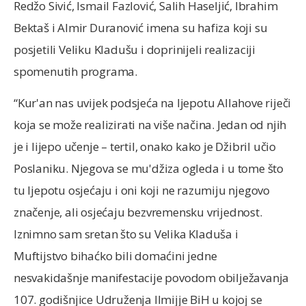
Redžo Sivić, Ismail Fazlović, Salih Haseljić, Ibrahim
Bektaš i Almir Duranović imena su hafiza koji su
posjetili Veliku Kladušu i doprinijeli realizaciji
spomenutih programa.
“Kur'an nas uvijek podsjeća na ljepotu Allahove riječi
koja se može realizirati na više načina. Jedan od njih
je i lijepo učenje – tertil, onako kako je Džibril učio
Poslaniku. Njegova se mu'džiza ogleda i u tome što
tu ljepotu osjećaju i oni koji ne razumiju njegovo
značenje, ali osjećaju bezvremensku vrijednost.
Iznimno sam sretan što su Velika Kladuša i
Muftijstvo bihaćko bili domaćini jedne
nesvakidašnje manifestacije povodom obilježavanja
107. godišnjice Udruženja Ilmijje BiH u kojoj se