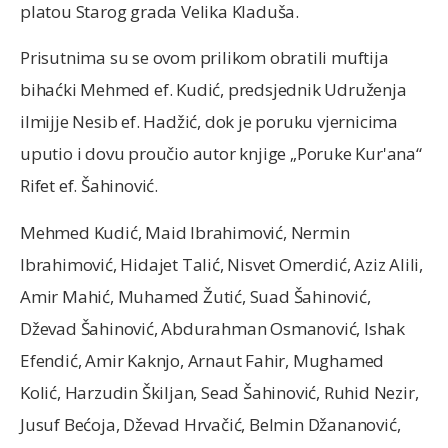
platou Starog grada Velika Kladuša.
Prisutnima su se ovom prilikom obratili muftija
bihaćki Mehmed ef. Kudić, predsjednik Udruženja
ilmijje Nesib ef. Hadžić, dok je poruku vjernicima
uputio i dovu proučio autor knjige „Poruke Kur'ana“
Rifet ef. Šahinović.
Mehmed Kudić, Maid Ibrahimović, Nermin
Ibrahimović, Hidajet Talić, Nisvet Omerdić, Aziz Alili,
Amir Mahić, Muhamed Žutić, Suad Šahinović,
Dževad Šahinović, Abdurahman Osmanović, Ishak
Efendić, Amir Kaknjo, Arnaut Fahir, Mughamed
Kolić, Harzudin Škiljan, Sead Šahinović, Ruhid Nezir,
Jusuf Bećoja, Dževad Hrvačić, Belmin Džananović,