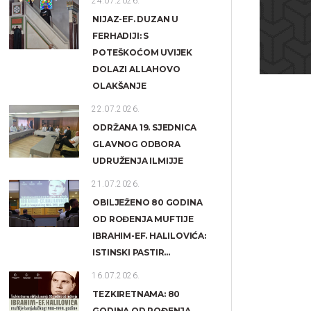
24.07.2026.
NIJAZ-EF. DUZAN U
FERHADIJI: S
POTEŠKOĆOM UVIJEK
DOLAZI ALLAHOVO
OLAKŠANJE
22.07.2026.
ODRŽANA 19. SJEDNICA
GLAVNOG ODBORA
UDRUŽENJA ILMIJJE
21.07.2026.
OBILJEŽENO 80 GODINA
OD ROĐENJA MUFTIJE
IBRAHIM-EF. HALILOVIĆA:
ISTINSKI PASTIR...
16.07.2026.
TEZKIRETNAMA: 80
GODINA OD ROĐENJA