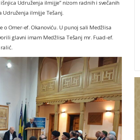
dišnjica Udruženja ilmijje” nizom radnih i svečanih
a Udruženja ilmijje Tešanj.
je o Omer-ef. Okanoviću. U punoj sali Medžlisa
vorili glavni imam Medžlisa Tešanj mr. Fuad-ef.
ralić.