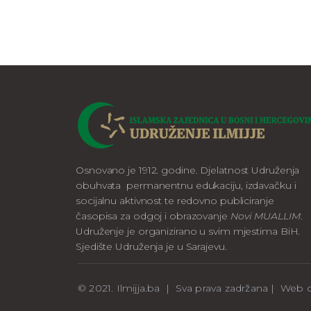
Osnovano je 1912. godine. Djelatnost Udruženja
obuhvata permanentnu edukaciju, izdavačku i
socijalnu aktivnost te redovno publiciranje
časopisa za odgoj i obrazovanje
Novi MUALLIM
.
Udruženje je organizirano u svim mjestima BiH.
Sjedište Udruženja je u Sarajevu.
© 2021. Ilmijja.ba | Sva prava zadržana | We