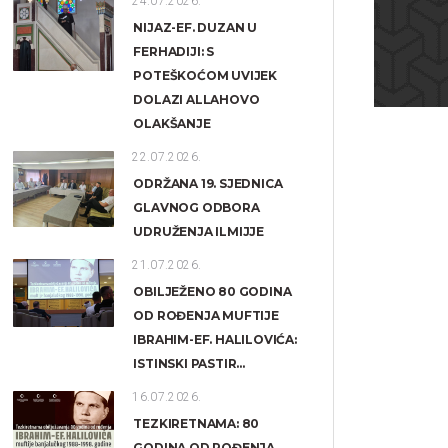
24.07.2026.
NIJAZ-EF. DUZAN U
FERHADIJI: S
POTEŠKOĆOM UVIJEK
DOLAZI ALLAHOVO
OLAKŠANJE
22.07.2026.
ODRŽANA 19. SJEDNICA
GLAVNOG ODBORA
UDRUŽENJA ILMIJJE
21.07.2026.
OBILJEŽENO 80 GODINA
OD ROĐENJA MUFTIJE
IBRAHIM-EF. HALILOVIĆA:
ISTINSKI PASTIR...
16.07.2026.
TEZKIRETNAMA: 80
GODINA OD ROĐENJA