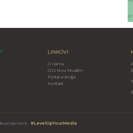
LINKOVI
O nama
A
OJS Novi Muallim
B
Portal e-ilmijja
T
Kontakt
E
b development:
#LevelUpYourMedia