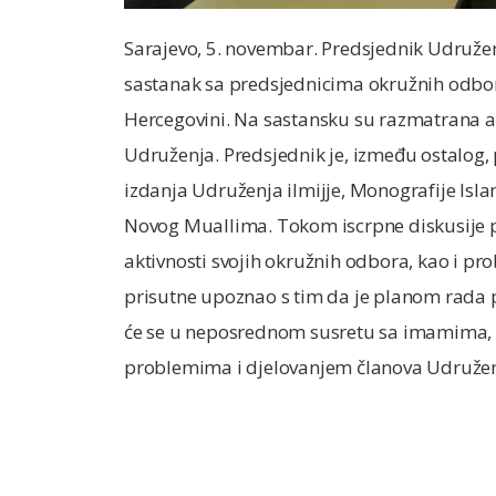
Sarajevo, 5. novembar. Predsjednik Udruženj
sastanak sa predsjednicima okružnih odbora
Hercegovini. Na sastansku su razmatrana ak
Udruženja. Predsjednik je, između ostalog, 
izdanja Udruženja ilmijje, Monografije Isl
Novog Muallima. Tokom iscrpne diskusije p
aktivnosti svojih okružnih odbora, kao i pr
prisutne upoznao s tim da je planom rada
će se u neposrednom susretu sa imamima, 
problemima i djelovanjem članova Udružen