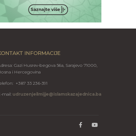
KONTAKT INFORMACIJE
dresa: Gazi Husrev-begova 56a, Sarajevo 71000,
osna i Hercegovina
elefon: +387 33 236-391
-mail:
udruzenjeilmijje@islamskazajednica.ba