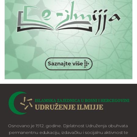
Osnovano je 1912. godine. Djelatnost Udruženja obuhvata
permanentnu edukaciju, izdavačku i socijalnu aktivnost te