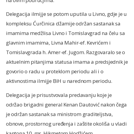
na ovim područjima.
Delegacija ilmijje se potom uputila u Livno, gdje je u
kompleksu Ćurčinica džamije održan sastanak sa
imamima medžlisa Livno i Tomislavgrad na čelu sa
glavnim imamima, Livna Mahir-ef. Kevrićem i
Tomislavgrada h. Amer-ef. Jugom. Razgovaralo se o
aktuelnim pitanjima statusa imama a predsjednik je
govorio o radu u proteklom periodu ali i o
aktivnostima ilmijje BiH u narednom periodu.
Delegacija je prisustvovala predavanju koje je
održao brigadni general Kenan Dautović nakon čega
je održan sastanak sa ministrom graditeljstva,
obnove, prostornog uređenja i zaštite okoliša u vladi
kantona 10, mr. Hikmetom Hodžićem.