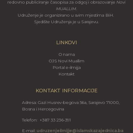
redovno publiciranje časopisa za odgoj i obrazovanje
Novi
MUALLIM
.
Udruženje je organizirano u svim mjestima BiH.
Sjedište Udruženja je u Sarajevu.
LINKOVI
O nama
OJS Novi Muallim
Portal e-ilmijja
Kontakt
KONTAKT INFORMACIJE
Adresa: Gazi Husrev-begova 56a, Sarajevo 71000,
Bosna i Hercegovina
Telefon: +387 33 236-391
E-mail:
udruzenjeilmijje@islamskazajednica.ba