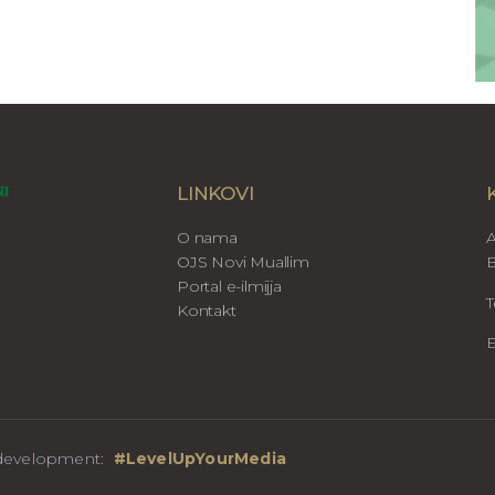
LINKOVI
O nama
A
OJS Novi Muallim
B
Portal e-ilmijja
T
Kontakt
E
b development:
#LevelUpYourMedia