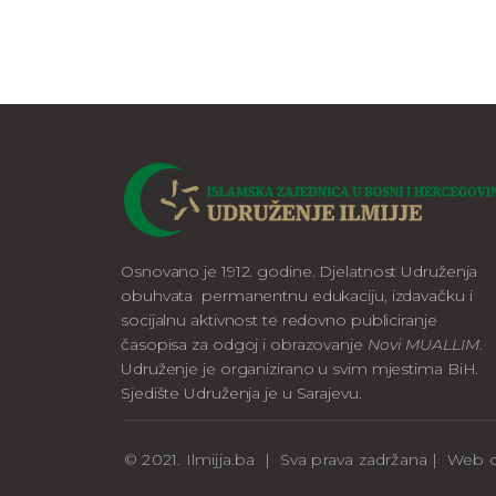
Osnovano je 1912. godine. Djelatnost Udruženja
obuhvata permanentnu edukaciju, izdavačku i
socijalnu aktivnost te redovno publiciranje
časopisa za odgoj i obrazovanje
Novi MUALLIM
.
Udruženje je organizirano u svim mjestima BiH.
Sjedište Udruženja je u Sarajevu.
© 2021. Ilmijja.ba | Sva prava zadržana | We