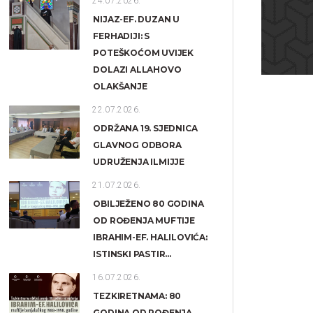
24.07.2026.
NIJAZ-EF. DUZAN U
FERHADIJI: S
POTEŠKOĆOM UVIJEK
DOLAZI ALLAHOVO
OLAKŠANJE
22.07.2026.
ODRŽANA 19. SJEDNICA
GLAVNOG ODBORA
UDRUŽENJA ILMIJJE
21.07.2026.
OBILJEŽENO 80 GODINA
OD ROĐENJA MUFTIJE
IBRAHIM-EF. HALILOVIĆA:
ISTINSKI PASTIR...
16.07.2026.
TEZKIRETNAMA: 80
GODINA OD ROĐENJA