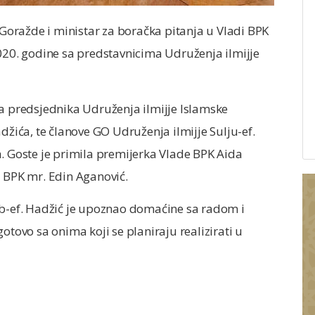
oražde i ministar za boračka pitanja u Vladi BPK
2020. godine sa predstavnicima Udruženja ilmijje
za predsjednika Udruženja ilmijje Islamske
džića, te članove GO Udruženja ilmijje Sulju-ef.
a. Goste je primila premijerka Vlade BPK Aida
i BPK mr. Edin Aganović.
ib-ef. Hadžić je upoznao domaćine sa radom i
otovo sa onima koji se planiraju realizirati u