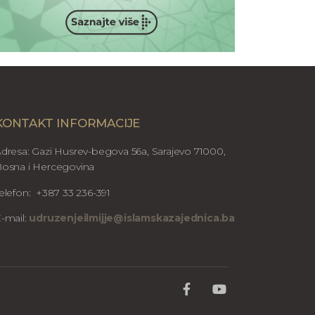
KONTAKT INFORMACIJE
dresa: Gazi Husrev-begova 56a, Sarajevo 71000,
osna i Hercegovina
elefon: +387 33 236-391
-mail:
udruzenjeilmijje@islamskazajednica.ba