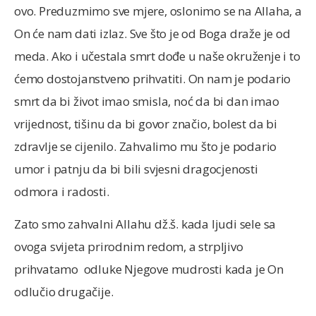
ovo. Preduzmimo sve mjere, oslonimo se na Allaha, a
On će nam dati izlaz. Sve što je od Boga draže je od
meda. Ako i učestala smrt dođe u naše okruženje i to
ćemo dostojanstveno prihvatiti. On nam je podario
smrt da bi život imao smisla, noć da bi dan imao
vrijednost, tišinu da bi govor značio, bolest da bi
zdravlje se cijenilo. Zahvalimo mu što je podario
umor i patnju da bi bili svjesni dragocjenosti
odmora i radosti.
Zato smo zahvalni Allahu dž.š. kada ljudi sele sa
ovoga svijeta prirodnim redom, a strpljivo
prihvatamo odluke Njegove mudrosti kada je On
odlučio drugačije.