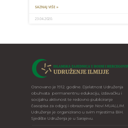
SAZNAJ VIŠE »
23.04.2020.
Osnovano je 1912. godine. Djelatnost Udruženja
obuhvata permanentnu edukaciju, izdavačku i
socijalnu aktivnost te redovno publiciranje
časopisa za odgoj i obrazovanje
Novi MUALLIM
.
Udruženje je organizirano u svim mjestima BiH.
Sjedište Udruženja je u Sarajevu.