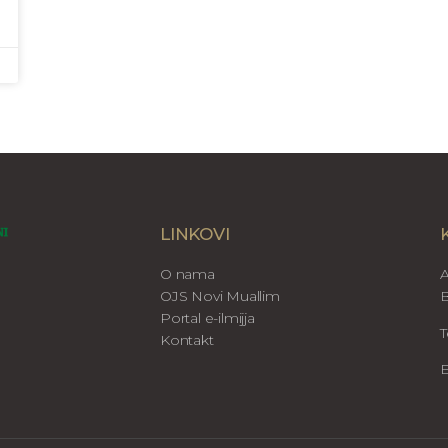
LINKOVI
O nama
A
OJS Novi Muallim
B
Portal e-ilmijja
T
Kontakt
E