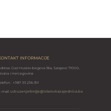
KONTAKT INFORMACIJE
dresa: Gazi Husrev-begova 56a, Sarajevo 71000,
osna i Hercegovina
elefon: +387 33 236-391
-mail:
udruzenjeilmijje@islamskazajednica.ba