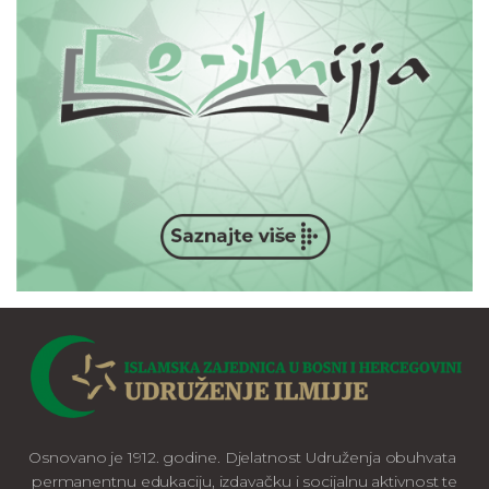
Osnovano je 1912. godine. Djelatnost Udruženja obuhvata
permanentnu edukaciju, izdavačku i socijalnu aktivnost te