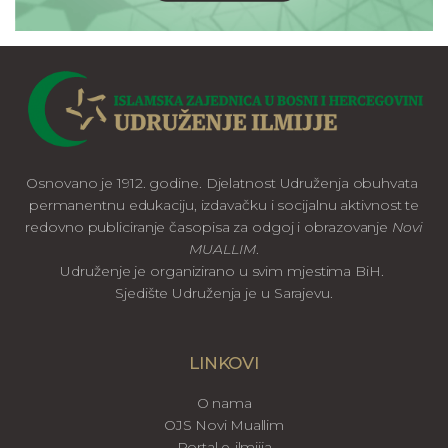
Osnovano je 1912. godine. Djelatnost Udruženja obuhvata
permanentnu edukaciju, izdavačku i socijalnu aktivnost te
redovno publiciranje časopisa za odgoj i obrazovanje
Novi
MUALLIM
.
Udruženje je organizirano u svim mjestima BiH.
Sjedište Udruženja je u Sarajevu.
LINKOVI
O nama
OJS Novi Muallim
Portal e-ilmijja