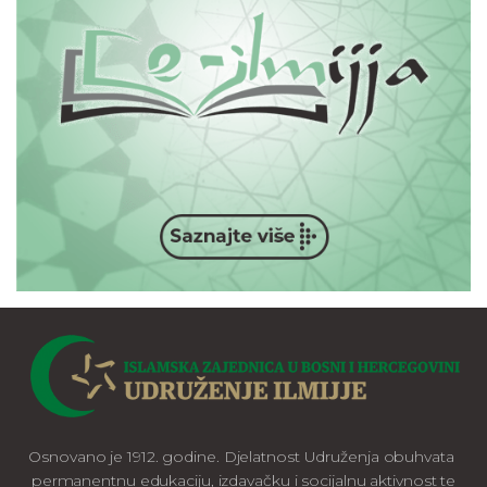
Osnovano je 1912. godine. Djelatnost Udruženja obuhvata
permanentnu edukaciju, izdavačku i socijalnu aktivnost te