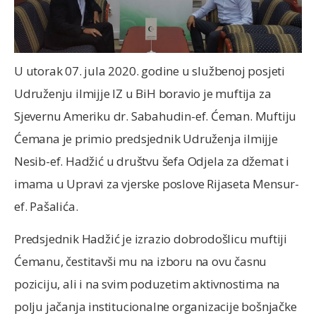
U utorak 07. jula 2020. godine u službenoj posjeti
Udruženju ilmijje IZ u BiH boravio je muftija za
Sjevernu Ameriku dr. Sabahudin-ef. Ćeman. Muftiju
Ćemana je primio predsjednik Udruženja ilmijje
Nesib-ef. Hadžić u društvu šefa Odjela za džemat i
imama u Upravi za vjerske poslove Rijaseta Mensur-
ef. Pašalića.
Predsjednik Hadžić je izrazio dobrodošlicu muftiji
Ćemanu, čestitavši mu na izboru na ovu časnu
poziciju, ali i na svim poduzetim aktivnostima na
polju jačanja institucionalne organizacije bošnjačke