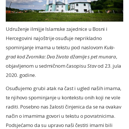
Udruženje ilmijje Islamske zajednice u Bosni i
Hercegovini najoštrije osuđuje neprikladno
spominjanje imama u tekstu pod naslovom
Kula-
grad kod Zvornika: Dva života džamije s pet munara
,
objavljenom u sedmičnom časopisu
Stav
od 23. jula
2020. godine.
Osuđujemo grubi atak na čast i ugled naših imama,
te njihovo spominjanje u kontekstu onih koji ne vole
raditi. Posebno nas žalosti činjenica da se na ovakav
način o imamima govori u tekstu o povratnicima.
Podsjećamo da su upravo naši čestiti imami bili