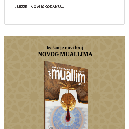
ILMIJJE – NOVI ISKORAK U...