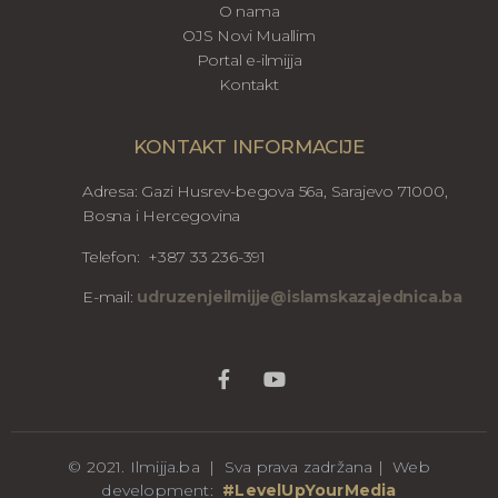
O nama
OJS Novi Muallim
Portal e-ilmijja
Kontakt
KONTAKT INFORMACIJE
Adresa: Gazi Husrev-begova 56a, Sarajevo 71000,
Bosna i Hercegovina
Telefon: +387 33 236-391
E-mail:
udruzenjeilmijje@islamskazajednica.ba
© 2021. Ilmijja.ba | Sva prava zadržana | Web
development:
#LevelUpYourMedia