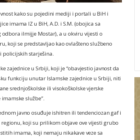
avnost kako su pojedini mediji i portali u BiH i
jice imama IZ u BiH, A.D. i S.M. (obojica sa
dbora ilmijje Mostar), a u okviru vijesti o
, koji se predstavljao kao ovlašteno službeno
i policijskih starješina.
zajednice u Srbiji, koji je “obavjestio javnost da
u funkciju unutar Islamske zajednice u Srbiji, niti
ne srednjoškolske ili visokoškolske vjerske
e imamske službe”.
ednom javno osuđuje ishitren ili tendenciozan gaf i
regionu, koji su prilikom objave ove vijesti grubo
 čestitih imama, koji nemaju nikakave veze sa