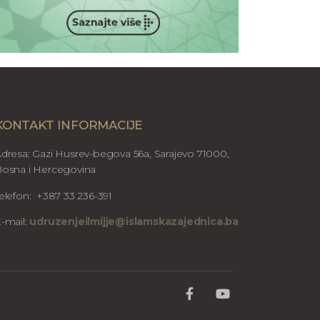
KONTAKT INFORMACIJE
dresa: Gazi Husrev-begova 56a, Sarajevo 71000,
osna i Hercegovina
elefon: +387 33 236-391
-mail:
udruzenjeilmijje@islamskazajednica.ba