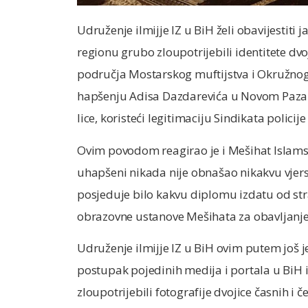
Udruženje ilmijje IZ u BiH želi obavijestiti j
regionu grubo zloupotrijebili identitete dvo
područja Mostarskog muftijstva i Okružnog o
hapšenju Adisa Dazdarevića u Novom Pazaru
lice, koristeći legitimaciju Sindikata policije 
Ovim povodom reagirao je i Mešihat Islamske 
uhapšeni nikada nije obnašao nikakvu vjersk
posjeduje bilo kakvu diplomu izdatu od stra
obrazovne ustanove Mešihata za obavljanj
Udruženje ilmijje IZ u BiH ovim putem još j
postupak pojedinih medija i portala u BiH i 
zloupotrijebili fotografije dvojice časnih i