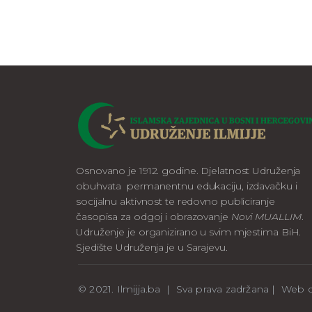
Osnovano je 1912. godine. Djelatnost Udruženja
obuhvata permanentnu edukaciju, izdavačku i
socijalnu aktivnost te redovno publiciranje
časopisa za odgoj i obrazovanje
Novi MUALLIM
.
Udruženje je organizirano u svim mjestima BiH.
Sjedište Udruženja je u Sarajevu.
© 2021. Ilmijja.ba | Sva prava zadržana | We