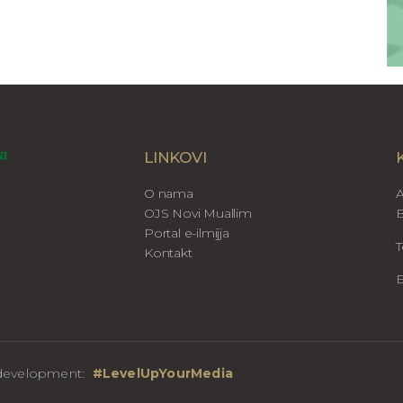
LINKOVI
O nama
A
OJS Novi Muallim
B
Portal e-ilmijja
T
Kontakt
E
b development:
#LevelUpYourMedia