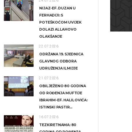
24.07.2026.
NIJAZ-EF. DUZAN U
FERHADIJI: S
POTEŠKOĆOM UVIJEK
DOLAZI ALLAHOVO
OLAKŠANJE
22.07.2026.
ODRŽANA 19. SJEDNICA
GLAVNOG ODBORA
UDRUŽENJA ILMIJJE
21.07.2026.
OBILJEŽENO 80 GODINA
OD ROĐENJA MUFTIJE
IBRAHIM-EF. HALILOVIĆA:
ISTINSKI PASTIR...
16.07.2026.
TEZKIRETNAMA: 80
GODINA OD ROĐENJA