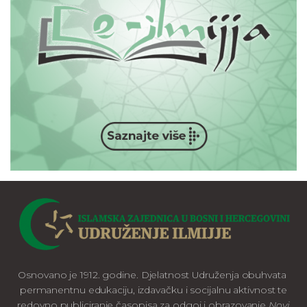
Osnovano je 1912. godine. Djelatnost Udruženja obuhvata
permanentnu edukaciju, izdavačku i socijalnu aktivnost te
redovno publiciranje časopisa za odgoj i obrazovanje
Novi