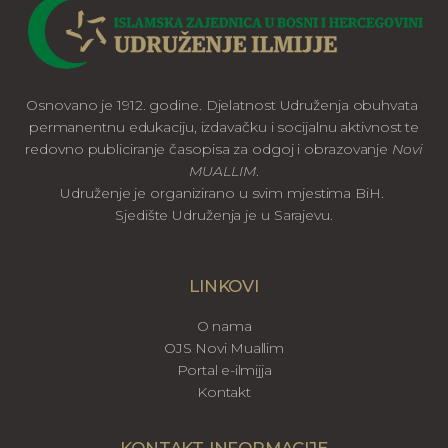
Osnovano je 1912. godine. Djelatnost Udruženja obuhvata
permanentnu edukaciju, izdavačku i socijalnu aktivnost te
redovno publiciranje časopisa za odgoj i obrazovanje
Novi
MUALLIM
.
Udruženje je organizirano u svim mjestima BiH.
Sjedište Udruženja je u Sarajevu.
LINKOVI
O nama
OJS Novi Muallim
Portal e-ilmijja
Kontakt
KONTAKT INFORMACIJE