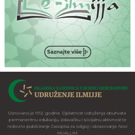
Osnovano je 1912. godine. Djelatnost Udruženja obuhvata
permanentnu edukaciju, izdavačku i socijalnu aktivnost te
redovno publiciranje časopisa za odgoj i obrazovanje
Novi
MUALLIM
.