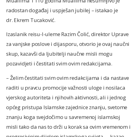
Muallima i 110 godina Muallima nesumnjivo je
radostan događaj i uspješan jubilej – istakao je
dr. Ekrem Tucaković.
Izaslanik reisu-l-uleme Razim Čolić, direktor Uprave
za vanjske poslove i dijasporu, otvorio je ovaj naučni
skup, kazavši da ljubitelji naučne misli mogu
pozavidjeti i čestitati svim ovim redakcijama.
– Želim čestitati svim ovim redakcijama i da nastave
raditi u pravcu promocije važnosti uloge i nosilaca
vjerskog autoriteta i njihovih aktivnosti, ali i jednog
općeg pristupa Islamske zajednice znanju, svetome
znanju koga svejdočimo u savremenoj islamskoj
misli tako da nas to drži u korak sa ovim vremenom i
progresivinim dijelom islamskoga svijeta- – kazao