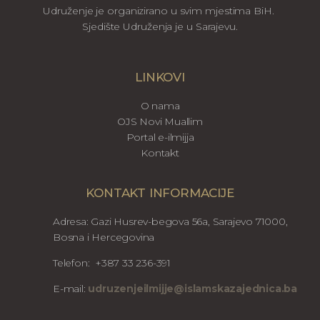
Udruženje je organizirano u svim mjestima BiH.
Sjedište Udruženja je u Sarajevu.
LINKOVI
O nama
OJS Novi Muallim
Portal e-ilmijja
Kontakt
KONTAKT INFORMACIJE
Adresa: Gazi Husrev-begova 56a, Sarajevo 71000,
Bosna i Hercegovina
Telefon: +387 33 236-391
E-mail:
udruzenjeilmijje@islamskazajednica.ba