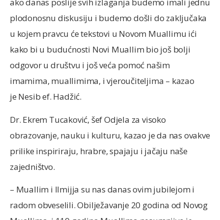
ako danas poslije svih izlaganja budemo imali jednu
plodonosnu diskusiju i budemo došli do zaključaka
u kojem pravcu će tekstovi u Novom Muallimu ići
kako bi u budućnosti Novi Muallim bio još bolji
odgovor u društvu i još veća pomoć našim
imamima, muallimima, i vjeroučiteljima – kazao
je Nesib ef. Hadžić.
Dr. Ekrem Tucaković, šef Odjela za visoko
obrazovanje, nauku i kulturu, kazao je da nas ovakve
prilike inspiriraju, hrabre, spajaju i jačaju naše
zajedništvo.
– Muallim i Ilmijja su nas danas ovim jubilejom i
radom obveselili. Obilježavanje 20 godina od Novog