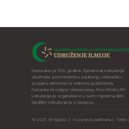
Osnovano je 1912. godine. Djelatnost Udruženja
obuhvata permanentnu edukaciju, izdavačku i
socijalnu aktivnost te redovno publiciranje
časopisa za odgoj i obrazovanje
Novi MUALLIM
.
Udruženje je organizirano u svim mjestima BiH.
Sjedište Udruženja je u Sarajevu.
© 2021. Ilmijja.ba | Sva prava zadržana | We