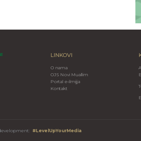
LINKOVI
O nama
A
OJS Novi Muallim
B
Portal e-ilmijja
T
Kontakt
E
b development:
#LevelUpYourMedia