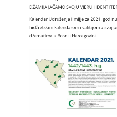
DŽAMIJA JAČAMO SVOJU VJERU I IDENTITET
Kalendar Udruženja ilmijje za 2021. godinu
hidžretskim kalendarom i vaktijom a svoj p
džematima u Bosni i Hercegovini.