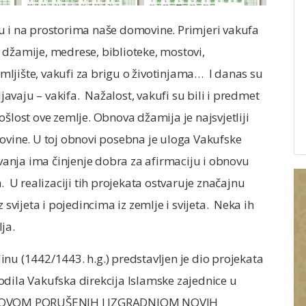
u i na prostorima naše domovine. Primjeri vakufa
i: džamije, medrese, biblioteke, mostovi,
ljište, vakufi za brigu o životinjama… I danas su
ljavaju – vakifa. Nažalost, vakufi su bili i predmet
šlost ove zemlje. Obnova džamija je najsvjetliji
movine. U toj obnovi posebna je uloga Vakufske
ovanja ima činjenje dobra za afirmaciju i obnovu
. U realizaciji tih projekata ostvaruje značajnu
ijeta i pojedincima iz zemlje i svijeta. Neka ih
ja.
nu (1442/1443. h.g.) predstavljen je dio projekata
odila Vakufska direkcija Islamske zajednice u
„OBNOVOM PORUŠENIH I IZGRADNJOM NOVIH