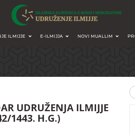
JE ILMIJJE
E-ILMIJJA
NOVI MUALLIM
PR
DAR UDRUŽENJA ILMIJJE
2/1443. H.G.)