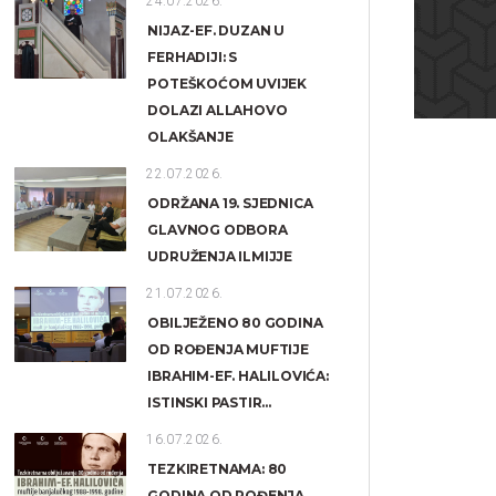
24.07.2026.
NIJAZ-EF. DUZAN U
FERHADIJI: S
POTEŠKOĆOM UVIJEK
DOLAZI ALLAHOVO
OLAKŠANJE
22.07.2026.
ODRŽANA 19. SJEDNICA
GLAVNOG ODBORA
UDRUŽENJA ILMIJJE
21.07.2026.
OBILJEŽENO 80 GODINA
OD ROĐENJA MUFTIJE
IBRAHIM-EF. HALILOVIĆA:
ISTINSKI PASTIR...
16.07.2026.
TEZKIRETNAMA: 80
GODINA OD ROĐENJA