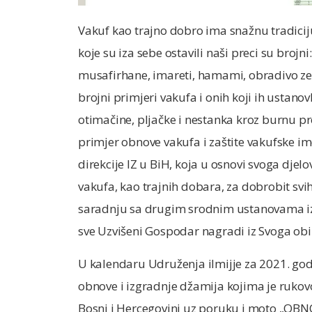
Vakuf kao trajno dobro ima snažnu tradicij
koje su iza sebe ostavili naši preci su brojn
musafirhane, imareti, hamami, obradivo zem
brojni primjeri vakufa i onih koji ih ustanov
otimačine, pljačke i nestanka kroz burnu pro
primjer obnove vakufa i zaštite vakufske i
direkcije IZ u BiH, koja u osnovi svoga djel
vakufa, kao trajnih dobara, za dobrobit svih
saradnju sa drugim srodnim ustanovama iz sv
sve Uzvišeni Gospodar nagradi iz Svoga obil
U kalendaru Udruženja ilmijje za 2021. godi
obnove i izgradnje džamija kojima je rukov
Bosni i Hercegovini uz poruku i moto 