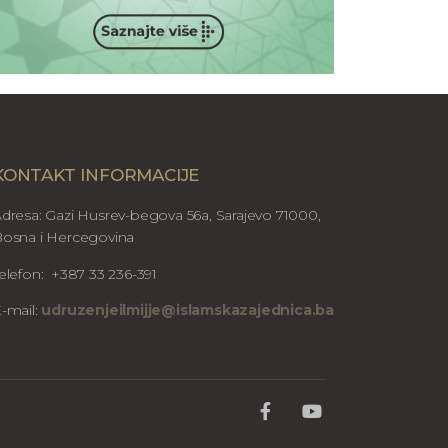
KONTAKT INFORMACIJE
dresa: Gazi Husrev-begova 56a, Sarajevo 71000,
osna i Hercegovina
elefon: +387 33 236-391
-mail:
udruzenjeilmijje@islamskazajednica.ba