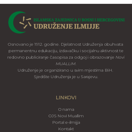
Osnovano je 1912. godine. Djelatnost Udruženja obuhvata
permanentnu edukaciju, izdavačku i socijalnu aktivnost te
redovno publiciranje časopisa za odgoj i obrazovanje
Novi
MUALLIM
.
Udruženje je organizirano u svim mjestima BiH.
Sjedište Udruženja je u Sarajevu.
LINKOVI
O nama
OJS Novi Muallim
Portal e-ilmijja
Kontakt