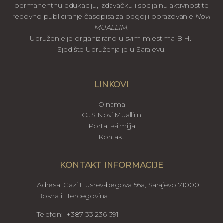
permanentnu edukaciju, izdavačku i socijalnu aktivnost te
redovno publiciranje časopisa za odgoj i obrazovanje
Novi
MUALLIM
.
Udruženje je organizirano u svim mjestima BiH.
Sjedište Udruženja je u Sarajevu.
LINKOVI
O nama
OJS Novi Muallim
Portal e-ilmijja
Kontakt
KONTAKT INFORMACIJE
Adresa: Gazi Husrev-begova 56a, Sarajevo 71000,
Bosna i Hercegovina
Telefon: +387 33 236-391