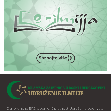
Osnovano je 1912. godine. Djelatnost Udruženja obuhvata